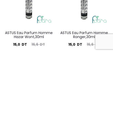
DT.
DT.
DT.
DT.
ASTUS Eau Parfum Homme
ASTUS Eau Parfum Homme
Hazar Wont,30ml
Ronger,30ml
Le
Le
Le
Le
15,0
DT
16,6
DT
15,0
DT
16,6
DT
prix
prix
prix
prix
actuel
initial
actuel
initial
10%
10%
est :
était :
est :
était :
15,0
16,6
15,0
16,6
DT.
DT.
DT.
DT.
ASTUS Parfum Femme
AURACY Crème Mains