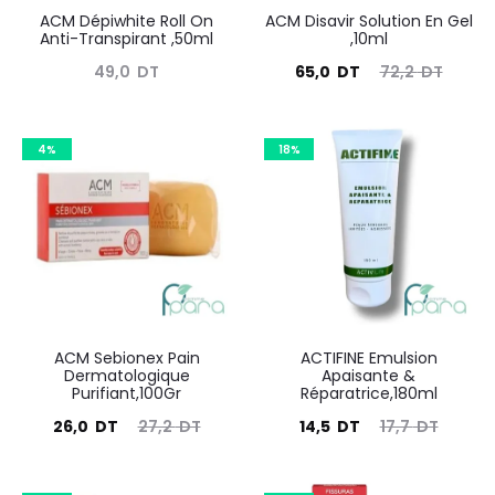
ACM Dépiwhite Roll On
ACM Disavir Solution En Gel
Anti-Transpirant ,50ml
,10ml
Le
Le
49,0
DT
65,0
DT
72,2
DT
prix
prix
actuel
initial
4%
18%
est :
était :
65,0
72,2
DT.
DT.
ACM Sebionex Pain
ACTIFINE Emulsion
Dermatologique
Apaisante &
Purifiant,100Gr
Réparatrice,180ml
Le
Le
Le
Le
26,0
DT
27,2
DT
14,5
DT
17,7
DT
prix
prix
prix
prix
actuel
initial
actuel
initial