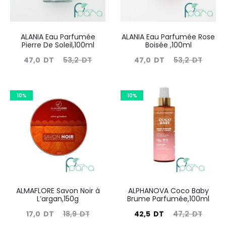
ALANIA Eau Parfumée
ALANIA Eau Parfumée Rose
Pierre De Soleil,100ml
Boisée ,100ml
Le
Le
Le
Le
47,0
DT
53,2
DT
47,0
DT
53,2
DT
prix
prix
prix
prix
actuel
initial
actuel
initial
10%
10%
est :
était :
est :
était :
47,0
53,2
47,0
53,2
DT.
DT.
DT.
DT.
ALMAFLORE Savon Noir à
ALPHANOVA Coco Baby
L’argan,150g
Brume Parfumée,100ml
Le
Le
Le
Le
17,0
DT
18,9
DT
42,5
DT
47,2
DT