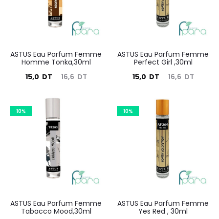
DT.
DT.
DT.
DT.
ASTUS Eau Parfum Femme
ASTUS Eau Parfum Femme
Homme Tonka,30ml
Perfect Girl ,30ml
Le
Le
Le
Le
15,0
DT
16,6
DT
15,0
DT
16,6
DT
prix
prix
prix
prix
actuel
initial
actuel
initial
10%
10%
est :
était :
est :
était :
15,0
16,6
15,0
16,6
DT.
DT.
DT.
DT.
ASTUS Eau Parfum Femme
ASTUS Eau Parfum Femme
Tabacco Mood,30ml
Yes Red , 30ml