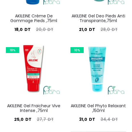
AKILEINE Crème De
AKILEINE Gel Deo Pieds Anti
Gommage Pieds ,75ml
Transpirante,75ml
Le
Le
Le
Le
18,0
DT
20,0
DT
21,0
DT
28,0
DT
prix
prix
prix
prix
actuel
initial
actuel
initial
10%
10%
est :
était :
est :
était :
18,0
20,0
21,0
28,0
DT.
DT.
DT.
DT.
AKILEINE Gel Fraicheur Vive
AKILEINE Gel Phyto Relaxant
Intense ,75ml
,150ml
Le
Le
Le
Le
25,0
DT
27,7
DT
31,0
DT
34,4
DT
prix
prix
prix
prix