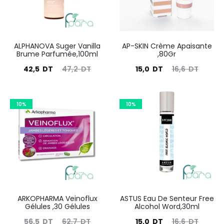
ALPHANOVA Suger Vanilla
AP-SKIN Crème Apaisante
Brume Parfumée,100ml
,80Gr
Le
Le
Le
Le
42,5
DT
47,2
DT
15,0
DT
16,6
DT
prix
prix
prix
prix
actuel
initial
actuel
initial
10%
10%
est :
était :
est :
était :
42,5
47,2
15,0
16,6
DT.
DT.
DT.
DT.
ARKOPHARMA Veinoflux
ASTUS Eau De Senteur Free
Gélules ,30 Gélules
Alcohol Word,30ml
Le
Le
Le
Le
56,5
DT
62,7
DT
15,0
DT
16,6
DT