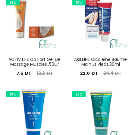
39%
10%
est :
était :
est :
était :
26,0
27,2
14,5
17,7
DT.
DT.
DT.
DT.
ACTIV LIFE Go Fort Gel De
AKILEÏNE Cicaleine Baume
Massage Muscles ,50Gr
Main Et Pieds,30ml
Le
Le
Le
Le
7,5
DT
12,2
DT
22,0
DT
24,4
DT
prix
prix
prix
prix
actuel
initial
actuel
initial
10%
25%
est :
était :
est :
était :
7,5
12,2
22,0
24,4
DT.
DT.
DT.
DT.