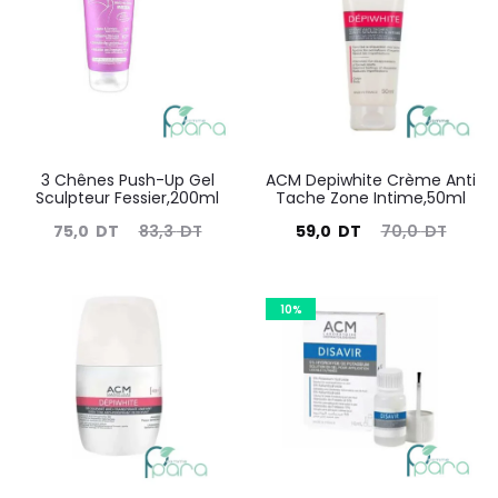
723
résultats
3 Chênes Push-Up Gel
ACM Depiwhite Crème Anti
Sculpteur Fessier,200ml
Tache Zone Intime,50ml
Le
Le
Le
Le
75,0
DT
83,3
DT
59,0
DT
70,0
DT
prix
prix
prix
prix
actuel
initial
actuel
initial
10%
est :
était :
est :
était :
75,0
83,3
59,0
70,0
DT.
DT.
DT.
DT.