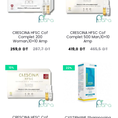
DT.
DT.
DT.
DT.
CRESCINA HFSC Cof
CRESCINA HFSC Cof
Complet 200
Complet 500 Man,10+10
Woman,10+10 Amp
Amp
Le
Le
Le
Le
259,0
DT
287,7
DT
419,0
DT
465,5
DT
prix
prix
prix
prix
ctuel
initial
actuel
initial
10%
22%
est :
était :
est :
était :
259,0
287,7
419,0
465,5
DT.
DT.
DT.
DT.
CRESCINA HFSC Cof
CYSTIPHANE Shampooing