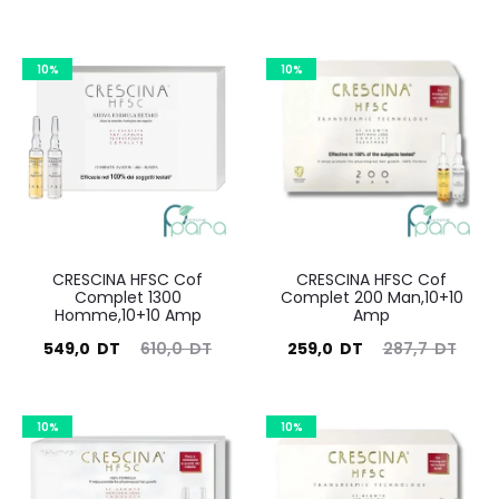
prix
prix
prix
prix
ctuel
initial
actuel
initial
est :
10%
était :
10%
est :
était :
259,0
287,7
549,0
610,0
DT.
DT.
DT.
DT.
CRESCINA HFSC Cof
CRESCINA HFSC Cof
Complet 1300
Complet 200 Man,10+10
Homme,10+10 Amp
Amp
Le
Le
Le
Le
549,0
DT
610,0
DT
259,0
DT
287,7
DT
prix
prix
prix
prix
ctuel
initial
actuel
initial
10%
10%
est :
était :
est :
était :
549,0
610,0
259,0
287,7