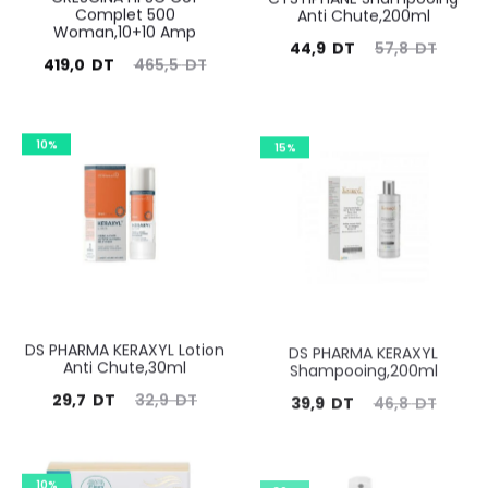
Complet 500
Anti Chute,200ml
Woman,10+10 Amp
Le
Le
44,9
DT
57,8
DT
Le
Le
419,0
DT
465,5
DT
prix
prix
prix
prix
actuel
initial
actuel
initial
10%
est :
15%
était :
est :
était :
44,9
57,8
419,0
465,5
DT.
DT.
DT.
DT.
DS PHARMA KERAXYL Lotion
DS PHARMA KERAXYL
Anti Chute,30ml
Shampooing,200ml
Le
Le
Le
Le
29,7
DT
32,9
DT
39,9
DT
46,8
DT
prix
prix
prix
prix
actuel
initial
actuel
initial
10%
30%