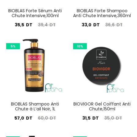
BIOBLAS Forte Sérum Anti
BIOBLAS Forte Shampoo
Chute Intensive,100ml
Anti Chute Intensive,360ml
Le
Le
Le
Le
35,5
DT
39,4
DT
33,0
DT
36,6
DT
prix
prix
prix
prix
actuel
initial
actuel
initial
5%
10%
est :
était :
est :
était :
35,5
39,4
33,0
36,6
DT.
DT.
DT.
DT.
BIOBLAS Shampoo Anti
BIOVIGOR Gel Coiffant Anti
Chute à L’ail Noir, 1L
Chute,150ml
Le
Le
Le
Le
57,0
DT
60,0
DT
31,5
DT
35,0
DT
prix
prix
prix
prix
actuel
initial
actuel
initial