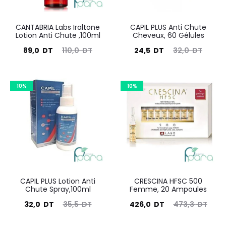
CANTABRIA Labs Iraltone
CAPIL PLUS Anti Chute
Lotion Anti Chute ,100ml
Cheveux, 60 Gélules
Le
Le
Le
Le
89,0
DT
110,0
DT
24,5
DT
32,0
DT
prix
prix
prix
prix
actuel
initial
actuel
initial
10%
10%
est :
était :
est :
était :
89,0
110,0
24,5
32,0
DT.
DT.
DT.
DT.
CAPIL PLUS Lotion Anti
CRESCINA HFSC 500
Chute Spray,100ml
Femme, 20 Ampoules
Le
Le
Le
Le
32,0
DT
35,5
DT
426,0
DT
473,3
DT
prix
prix
prix
prix