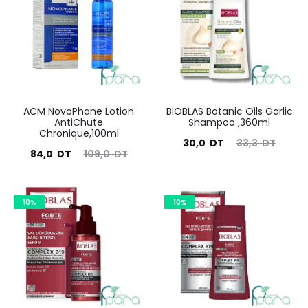
140
résultats
ACM NovoPhane Lotion
BIOBLAS Botanic Oils Garlic
AntiChute
Shampoo ,360ml
Chronique,100ml
Le
Le
30,0
DT
33,3
DT
Le
Le
84,0
DT
109,0
DT
prix
prix
prix
prix
actuel
initial
actuel
initial
10%
est :
10%
était :
est :
était :
30,0
33,3
84,0
109,0
DT.
DT.
DT.
DT.