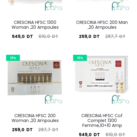
CRESCINA HFSC 1300
CRESCINA HFSC 200 Man
Woman ,20 Ampoules
,20 Ampoules
Le
Le
Le
Le
549,0
DT
610,0
DT
259,0
DT
287,7
DT
prix
prix
prix
prix
ctuel
initial
actuel
initial
10%
10%
est :
était :
est :
était :
549,0
610,0
259,0
287,7
DT.
DT.
DT.
DT.
CRESCINA HFSC 200
CRESCINA HFSC Cof
Woman ,20 Ampoules
Complet 1300
Femme,10+10 Amp
Le
Le
259,0
DT
287,7
DT
Le
Le
549,0
DT
610,0
DT