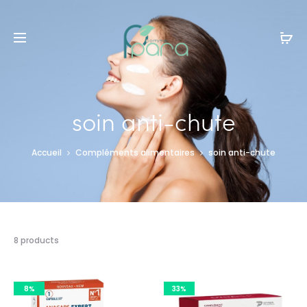
Livraison gratuite à partir de
120dt
d'achat
soin anti-chute
Accueil
Compléments alimentaires
soin anti-chute
8 résultats
8 products
affichés
8%
33%