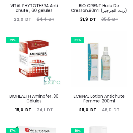
VITAL PHYTOTHERA Anti
BIO ORIENT Huile De
chute , 60 gélules
Cresson,90ml (زيت الجرجير)
Le
Le
Le
Le
22,0
DT
24,4
DT
31,9
DT
35,5
DT
prix
prix
prix
prix
actuel
initial
actuel
initial
21%
39%
est :
était :
est :
était :
22,0
24,4
31,9
35,5
DT.
DT.
DT.
DT.
BIOHEALTH Aminofer ,30
ECRINAL Lotion Antichute
Gélules
Femme, 200ml
Le
Le
Le
Le
19,0
DT
24,1
DT
28,0
DT
46,0
DT
prix
prix
prix
prix
actuel
initial
actuel
initial
17%
10%