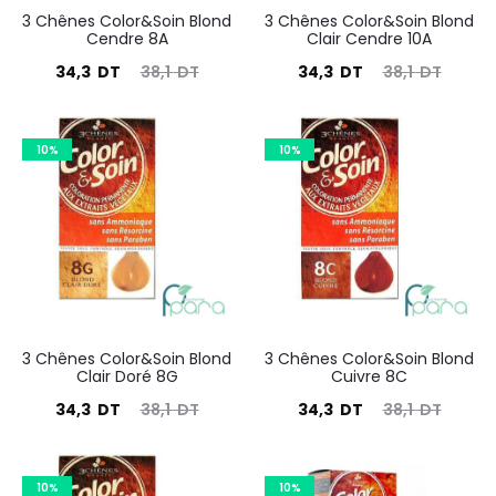
3 Chênes Color&Soin Blond
3 Chênes Color&Soin Blond
Cendre 8A
Clair Cendre 10A
Le
Le
Le
Le
34,3
DT
38,1
DT
34,3
DT
38,1
DT
prix
prix
prix
prix
actuel
initial
actuel
initial
10%
10%
est :
était :
est :
était :
34,3
38,1
34,3
38,1
DT.
DT.
DT.
DT.
3 Chênes Color&Soin Blond
3 Chênes Color&Soin Blond
Clair Doré 8G
Cuivre 8C
Le
Le
Le
Le
34,3
DT
38,1
DT
34,3
DT
38,1
DT
prix
prix
prix
prix
actuel
initial
actuel
initial
10%
10%