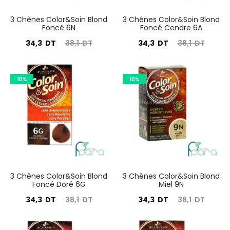
3 Chênes Color&Soin Blond
3 Chênes Color&Soin Blond
Foncé 6N
Foncé Cendre 6A
Le
Le
Le
Le
34,3
DT
38,1
DT
34,3
DT
38,1
DT
prix
prix
prix
prix
actuel
initial
actuel
initial
10%
10%
est :
était :
est :
était :
34,3
38,1
34,3
38,1
DT.
DT.
DT.
DT.
3 Chênes Color&Soin Blond
3 Chênes Color&Soin Blond
Foncé Doré 6G
Miel 9N
Le
Le
Le
Le
34,3
DT
38,1
DT
34,3
DT
38,1
DT
prix
prix
prix
prix