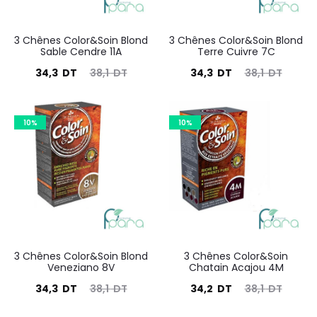
3 Chênes Color&Soin Blond
3 Chênes Color&Soin Blond
Sable Cendre 11A
Terre Cuivre 7C
Le
Le
Le
Le
34,3
DT
38,1
DT
34,3
DT
38,1
DT
prix
prix
prix
prix
actuel
initial
actuel
initial
10%
10%
est :
était :
est :
était :
34,3
38,1
34,3
38,1
DT.
DT.
DT.
DT.
3 Chênes Color&Soin Blond
3 Chênes Color&Soin
Veneziano 8V
Chatain Acajou 4M
Le
Le
Le
Le
34,3
DT
38,1
DT
34,2
DT
38,1
DT
prix
prix
prix
prix