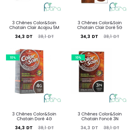
3 Chênes Color&Soin
3 Chênes Color&Soin
Chatain Clair Acajou 5M
Chatain Clair Doré 5G
Le
Le
Le
Le
34,3
DT
38,1
DT
34,3
DT
38,1
DT
prix
prix
prix
prix
actuel
initial
actuel
initial
10%
10%
est :
était :
est :
était :
34,3
38,1
34,3
38,1
DT.
DT.
DT.
DT.
3 Chênes Color&Soin
3 Chênes Color&Soin
Chatain Doré 4G
Chatain Foncé 3N
Le
Le
Le
Le
34,3
DT
38,1
DT
34,3
DT
38,1
DT