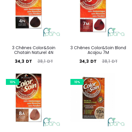
125
résultats
3 Chênes Color&Soin
3 Chênes Color&Soin Blond
Chatain Naturel 4N
Acajou 7M
Le
Le
Le
Le
34,3
DT
38,1
DT
34,3
DT
38,1
DT
prix
prix
prix
prix
actuel
initial
actuel
initial
10%
10%
est :
était :
est :
était :
34,3
38,1
34,3
38,1
DT.
DT.
DT.
DT.