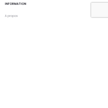
INFORMATION
A propos
Livraison
Mentions Légales
Contact
PRODUIT
Promotions
Nouveaux produits
Meilleures ventes
Coffrets