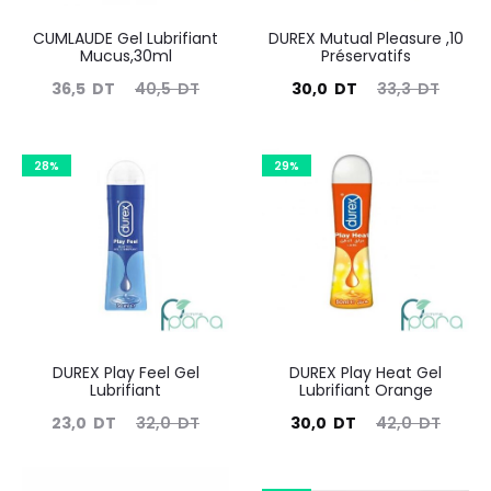
CUMLAUDE Gel Lubrifiant
DUREX Mutual Pleasure ,10
Mucus,30ml
Préservatifs
Le
Le
Le
Le
36,5
DT
40,5
DT
30,0
DT
33,3
DT
prix
prix
prix
prix
actuel
initial
actuel
initial
28%
29%
est :
était :
est :
était :
36,5
40,5
30,0
33,3
DT.
DT.
DT.
DT.
DUREX Play Feel Gel
DUREX Play Heat Gel
Lubrifiant
Lubrifiant Orange
Le
Le
Le
Le
23,0
DT
32,0
DT
30,0
DT
42,0
DT
prix
prix
prix
prix
actuel
initial
actuel
initial