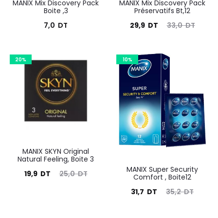
MANIX Mix Discovery Pack
MANIX Mix Discovery Pack
Boite ,3
Préservatifs Bt,12
Le
Le
7,0
DT
29,9
DT
33,0
DT
prix
prix
actuel
initial
20%
10%
est :
était :
29,9
33,0
DT.
DT.
MANIX SKYN Original
Natural Feeling, Boite 3
MANIX Super Security
Le
Le
19,9
DT
25,0
DT
Comfort , Boite12
prix
prix
Le
Le
31,7
DT
35,2
DT
actuel
initial
prix
prix
est :
était :