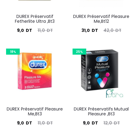
DUREX Préservatif
DUREX Préservatif Pleasure
Fetherlite Ultra ,Bt3
Me,Bt12
Le
Le
Le
Le
9,0
DT
11,0
DT
31,0
DT
42,0
DT
prix
prix
prix
prix
actuel
initial
actuel
initial
18%
25%
est :
était :
est :
était :
9,0
11,0
31,0
42,0
DT.
DT.
DT.
DT.
DUREX Préservatif Pleasure
DUREX Préservatifs Mutual
Me,Bt3
Pleasure ,Bt3
Le
Le
Le
Le
9,0
DT
11,0
DT
9,0
DT
12,0
DT
prix
prix
prix
prix