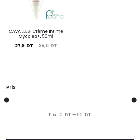
CAVAILLES-Crème Intime
Mycolea+, 50ml
Le
Le
27,8
DT
35,0
DT
prix
prix
actuel
initial
est :
était :
27,8
35,0
Prix
DT.
DT.
Prix
Prix
Prix :
0 DT
—
50 DT
min
max