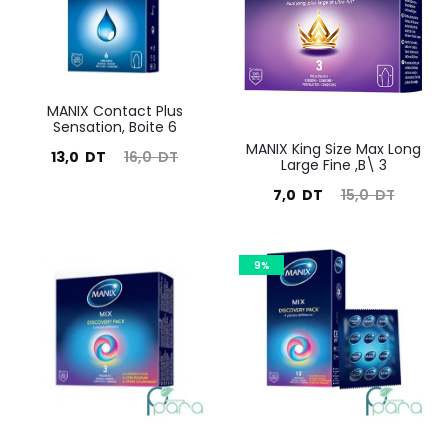
DT.
DT.
MANIX Contact Plus
Sensation, Boite 6
MANIX King Size Max Long
Le
Le
13,0
DT
16,0
DT
Large Fine ,B\ 3
prix
prix
Le
Le
7,0
DT
15,0
DT
actuel
initial
prix
prix
est :
était :
actuel
initial
9%
13,0
16,0
est :
était :
DT.
DT.
7,0
15,0
DT.
DT.