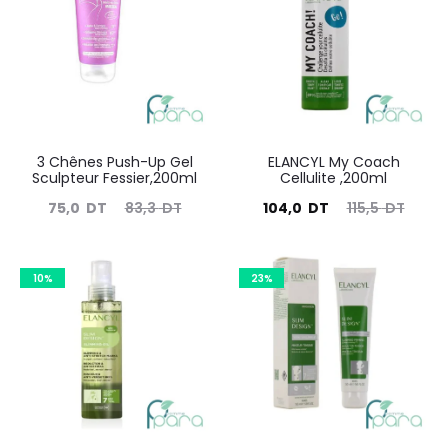
3 Chênes Push-Up Gel
ELANCYL My Coach
Sculpteur Fessier,200ml
Cellulite ,200ml
Le
Le
Le
Le
75,0
DT
83,3
DT
104,0
DT
115,5
DT
prix
prix
prix
prix
actuel
initial
actuel
initial
10%
23%
est :
était :
est :
était :
75,0
83,3
104,0
115,5
DT.
DT.
DT.
DT.