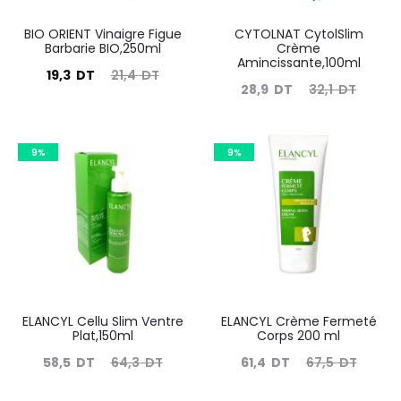
BIO ORIENT Vinaigre Figue
CYTOLNAT CytolSlim
Barbarie BIO,250ml
Crème
Amincissante,100ml
Le
Le
19,3
DT
21,4
DT
Le
Le
28,9
DT
32,1
DT
prix
prix
prix
prix
actuel
initial
actuel
initial
est :
9%
était :
9%
est :
était :
19,3
21,4
28,9
32,1
DT.
DT.
DT.
DT.
ELANCYL Cellu Slim Ventre
ELANCYL Crème Fermeté
Plat,150ml
Corps 200 ml
Le
Le
Le
Le
58,5
DT
64,3
DT
61,4
DT
67,5
DT
prix
prix
prix
prix