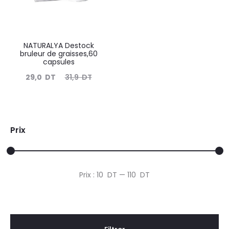
NATURALYA Destock
bruleur de graisses,60
capsules
Le
Le
29,0
DT
31,9
DT
prix
prix
actuel
initial
est :
était :
Prix
29,0
31,9
DT.
DT.
Prix
Prix
Prix :
10 DT
—
110 DT
min
max