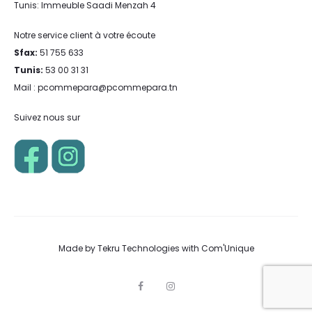
Tunis: Immeuble Saadi Menzah 4
Notre service client à votre écoute
Sfax:
51 755 633
Tunis:
53 00 31 31
Mail : pcommepara@pcommepara.tn
Suivez nous sur
Made by
Tekru Technologies
with
Com'Unique
F
I
a
n
c
s