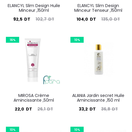
ELANCYL Slim Design Huile
ELANCYL Slim Design
Minceur ,150ml
Minceur Tenseur ,150ml
Le
Le
Le
Le
92,5
DT
102,7
DT
104,0
DT
135,0
DT
prix
prix
prix
prix
actuel
initial
actuel
initial
16%
10%
est :
était :
est :
était :
92,5
102,7
104,0
135,0
DT.
DT.
DT.
DT.
MIROSA Crème
ALANIA Jardin secret Huile
Amincissante ,50ml
Amincissante ,150 ml
Le
Le
Le
Le
22,0
DT
26,1
DT
33,2
DT
36,8
DT
prix
prix
prix
prix
actuel
initial
actuel
initial
10%
10%