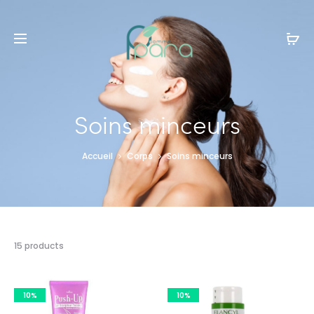
Livraison gratuite à partir de
120dt
d'achat
Soins minceurs
Accueil
Corps
Soins minceurs
15 résultats
15 products
affichés
10%
10%