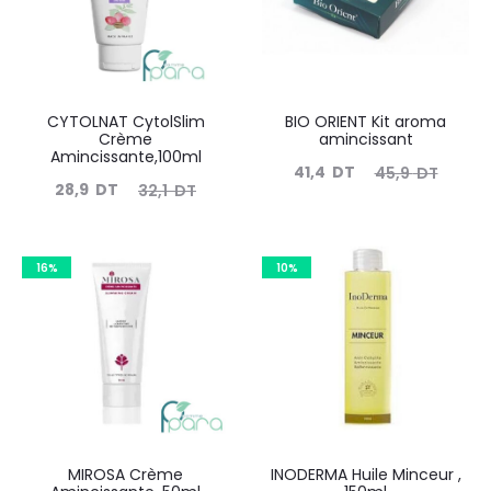
CYTOLNAT CytolSlim
BIO ORIENT Kit aroma
Crème
amincissant
Amincissante,100ml
Le
Le
41,4
DT
45,9
DT
Le
Le
28,9
DT
32,1
DT
prix
prix
prix
prix
actuel
initial
actuel
initial
est :
était :
16%
10%
est :
était :
41,4
45,9
28,9
32,1
DT.
DT.
DT.
DT.
MIROSA Crème
INODERMA Huile Minceur ,