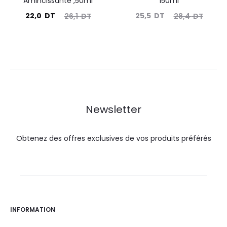
Amincissante ,50ml
150ml
Le
Le
Le
Le
22,0
DT
25,5
DT
26,1
DT
28,4
DT
prix
prix
prix
prix
actuel
initial
actuel
initial
est :
était :
est :
était :
22,0
26,1
25,5
28,4
DT.
DT.
DT.
DT.
Newsletter
Obtenez des offres exclusives de vos produits préférés
INFORMATION