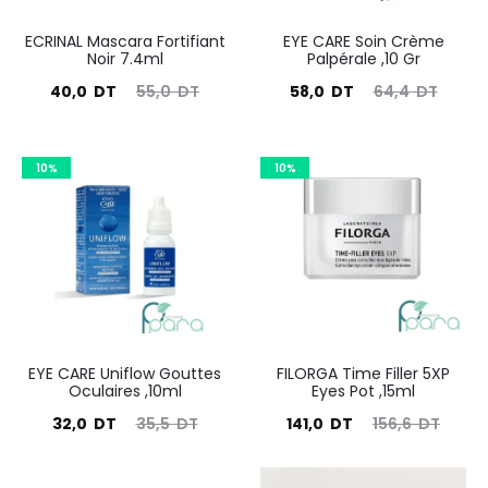
ECRINAL Mascara Fortifiant
EYE CARE Soin Crème
Noir 7.4ml
Palpérale ,10 Gr
Le
Le
Le
Le
40,0
DT
55,0
DT
58,0
DT
64,4
DT
prix
prix
prix
prix
actuel
initial
actuel
initial
10%
10%
est :
était :
est :
était :
40,0
55,0
58,0
64,4
DT.
DT.
DT.
DT.
EYE CARE Uniflow Gouttes
FILORGA Time Filler 5XP
Oculaires ,10ml
Eyes Pot ,15ml
Le
Le
Le
Le
32,0
DT
35,5
DT
141,0
DT
156,6
DT
prix
prix
prix
prix