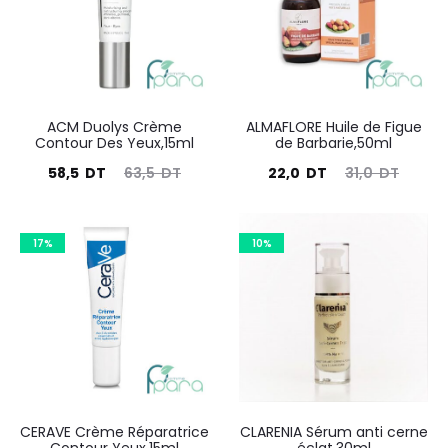
DT.
DT.
DT.
DT.
ACM Duolys Crème
ALMAFLORE Huile de Figue
Contour Des Yeux,15ml
de Barbarie,50ml
Le
Le
Le
Le
58,5
DT
63,5
DT
22,0
DT
31,0
DT
prix
prix
prix
prix
actuel
initial
actuel
initial
17%
10%
est :
était :
est :
était :
58,5
63,5
22,0
31,0
DT.
DT.
DT.
DT.
CERAVE Crème Réparatrice
CLARENIA Sérum anti cerne