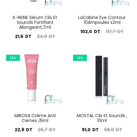
K-REINE Sérum Cils Et
LaCabine Eye Contour
Sourcils Fortifiant
10Ampoules x2ml
Allongeant,7ml
Le
Le
102,0
DT
117,7
DT
Le
Le
21,6
DT
24,0
DT
prix
prix
prix
prix
actuel
initial
actuel
initial
14%
est :
12%
était :
est :
était :
102,0
117,7
21,6
24,0
DT.
DT.
DT.
DT.
MIROSA Crème Anti
MOSTAL Cils Et Sourcils ,
Cernes ,15ml
10ml
Le
Le
Le
Le
22,9
DT
26,7
DT
51,0
DT
58,0
DT