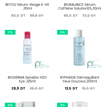
BEYOU Sérum Visage K-Vit
BIOBALANCE Sérum
,30ml
Cafféine Solution5%,30ml
Le
Le
Le
Le
80,0
DT
88,8
DT
65,0
DT
72,2
DT
prix
prix
prix
prix
actuel
initial
actuel
initial
17%
10%
est :
était :
est :
était :
80,0
88,8
65,0
72,2
DT.
DT.
DT.
DT.
BIODERMA Sensibio H2O
BYPHASSE Démaquillant
Eye ,125ml
Yeux Douceur,200ml
Le
Le
Le
Le
29,9
DT
36,0
DT
13,5
DT
15,0
DT
prix
prix
prix
prix
actuel
initial
actuel
initial
23%
10%