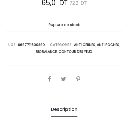
Le
Le
65,0
DT
72,2
DT
prix
prix
Rupture de stock
actuel
initial
est :
était :
UGS :
8697711600890
CATÉGORIES :
ANTI CERNES
,
ANTI POCHES
,
BIOBALANCE
,
CONTOUR DES YEUX
65,0
72,2
DT.
DT.
SHARE
Description