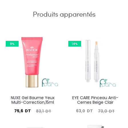
Produits apparentés
9%
14%
NUXE Gel Baume Yeux
EYE CARE Pinceau Anti-
Multi-Correction,15ml
Cernes Beige Clair
Le
Le
Le
Le
75,6
DT
63,0
DT
83,1
DT
73,0
DT
prix
prix
prix
prix
actuel
initial
actuel
initial