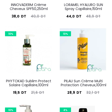
INNOVADERM Crème
LORAMEL HYALURO SUN
Cheveux SPF50,250ml
Spray Capillaire,150ml
Le
Le
Le
Le
38,0
DT
40,0
DT
44,0
DT
48,9
DT
prix
prix
prix
prix
actuel
initial
actuel
initial
10%
10%
est :
était :
est :
était :
38,0
40,0
44,0
48,9
DT.
DT.
DT.
DT.
PHYTOKAD Sublim Protect
PILAU Sun Crème Multi
Solaire Capillaire,100ml
Protection Cheveux,100ml
Le
Le
Le
Le
19,5
DT
21,6
DT
28,9
DT
32,1
DT
prix
prix
prix
prix
actuel
initial
actuel
initial
10%
4%