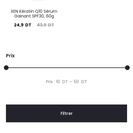
XEN Kératin Q10 Sérum
Gainant SPF30, 60g
Le
Le
24,9
DT
43,9
DT
prix
prix
actuel
initial
est :
était :
Prix
24,9
43,9
DT.
DT.
Prix
Prix
Prix :
10 DT
—
50 DT
min
max
Filtrer