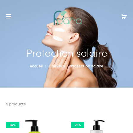
Livraison gratuite à partir de
120dt
d'achat
Protection solaire
Accueil
Cheveux
Protection solaire
9 résultats
9 products
affichés
14%
23%