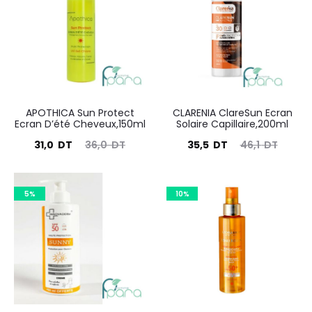
APOTHICA Sun Protect
CLARENIA ClareSun Ecran
Ecran D’été Cheveux,150ml
Solaire Capillaire,200ml
Le
Le
Le
Le
31,0
DT
36,0
DT
35,5
DT
46,1
DT
prix
prix
prix
prix
actuel
initial
actuel
initial
5%
10%
est :
était :
est :
était :
31,0
36,0
35,5
46,1
DT.
DT.
DT.
DT.