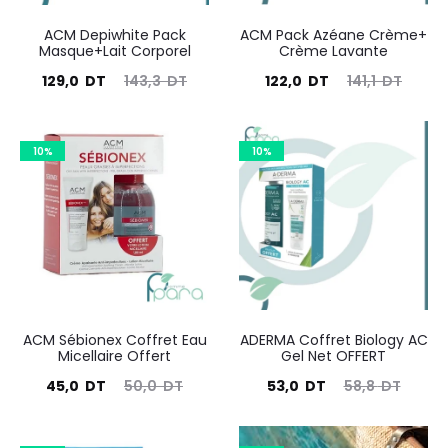
ACM Depiwhite Pack
ACM Pack Azéane Crème+
Masque+Lait Corporel
Crème Lavante
Le
Le
Le
Le
129,0
DT
143,3
DT
122,0
DT
141,1
DT
prix
prix
prix
prix
actuel
initial
actuel
initial
10%
10%
est :
était :
est :
était :
129,0
143,3
122,0
141,1
DT.
DT.
DT.
DT.
ACM Sébionex Coffret Eau
ADERMA Coffret Biology AC
Micellaire Offert
Gel Net OFFERT
Le
Le
Le
Le
45,0
DT
50,0
DT
53,0
DT
58,8
DT
prix
prix
prix
prix
actuel
initial
actuel
initial