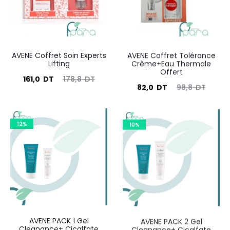
AVENE Coffret Soin Experts
AVENE Coffret Tolérance
Lifting
Crème+Eau Thermale
Offert
Le
Le
161,0
DT
178,8
DT
Le
Le
82,0
DT
98,8
DT
prix
prix
prix
prix
actuel
initial
actuel
initial
est :
12%
était :
10%
est :
était :
161,0
178,8
82,0
98,8
DT.
DT.
DT.
DT.
AVENE PACK 1 Gel
AVENE PACK 2 Gel
Cleanance+ Cicalfate
Cleanance+ Cicalfate