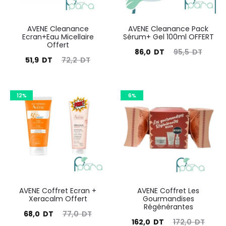
AVENE Cleanance
AVENE Cleanance Pack
Ecran+Eau Micellaire
Sérum+ Gel 100ml OFFERT
Offert
Le
Le
86,0
DT
95,5
DT
Le
Le
51,9
DT
72,2
DT
prix
prix
prix
prix
actuel
initial
actuel
initial
12%
est :
6%
était :
est :
était :
86,0
95,5
51,9
72,2
DT.
DT.
DT.
DT.
AVENE Coffret Ecran +
AVENE Coffret Les
Xeracalm Offert
Gourmandises
Régénérantes
Le
Le
68,0
DT
77,0
DT
Le
Le
162,0
DT
172,0
DT