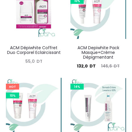
562
10%
résultats
ACM Dépiwhite Coffret
ACM Depiwhite Pack
Duo Corporel Eclaircissant
Masque+Crème
Dépigmentant
55,0
DT
Le
Le
132,0
DT
146,6
DT
prix
prix
actuel
initial
HOT
14%
est :
était :
10%
132,0
146,6
DT.
DT.