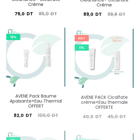
Crème
Crème
Le
Le
Le
Le
75,0
DT
85,0
DT
89,0
DT
98,8
DT
prix
prix
prix
prix
actuel
initial
actuel
initial
18%
HOT
est :
était :
est :
était :
11%
75,0
85,0
89,0
98,8
DT.
DT.
DT.
DT.
AVENE Pack Baume
AVENE PACK Cicalfate
Apaisante+Eau Thermal
crème+Eau thermale
OFFERT
OFFERTE
Le
Le
Le
Le
82,0
DT
100,0
DT
40,0
DT
45,0
DT
prix
prix
prix
prix
actuel
initial
actuel
initial
11%
8%