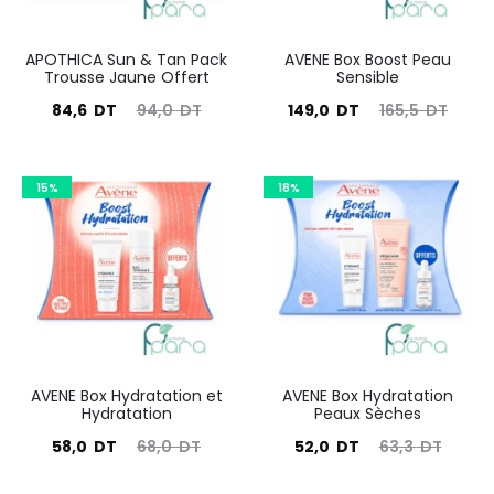
APOTHICA Sun & Tan Pack
AVENE Box Boost Peau
Trousse Jaune Offert
Sensible
Le
Le
Le
Le
84,6
DT
94,0
DT
149,0
DT
165,5
DT
prix
prix
prix
prix
actuel
initial
actuel
initial
15%
18%
est :
était :
est :
était :
84,6
94,0
149,0
165,5
DT.
DT.
DT.
DT.
AVENE Box Hydratation et
AVENE Box Hydratation
Hydratation
Peaux Sèches
Le
Le
Le
Le
58,0
DT
68,0
DT
52,0
DT
63,3
DT
prix
prix
prix
prix