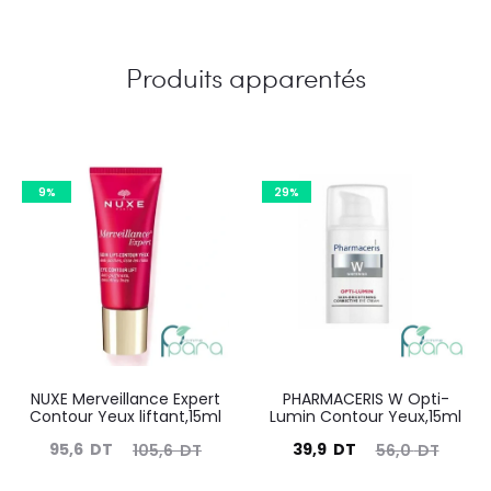
Produits apparentés
9%
29%
NUXE Merveillance Expert
PHARMACERIS W Opti-
Contour Yeux liftant,15ml
Lumin Contour Yeux,15ml
Le
Le
Le
Le
95,6
DT
39,9
DT
105,6
DT
56,0
DT
prix
prix
prix
prix