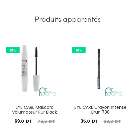
Produits apparentés
10%
10%
EYE CARE Mascara
EYE CARE Crayon Intense
Volumateur Pur Black
Brun 730
Le
Le
Le
Le
69,0
DT
35,0
DT
76,6
DT
38,8
DT
prix
prix
prix
prix