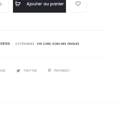
l
initial
Ajouter au panier
 :
était :
0
42,2
.
DT.
008156
CATÉGORIES :
EYE CARE
,
SOIN DES ONGLES
OOK
TWITTER
PINTEREST