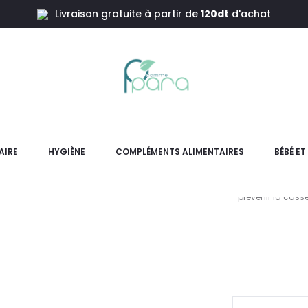
Livraison gratuite à partir de
120dt
d'achat
isseur , 8ml
EYE CARE
D
AIRE
HYGIÈNE
COMPLÉMENTS ALIMENTAIRES
BÉBÉ E
Vernis Soin Durcisseur renfo
prévenir la cass
L
pri