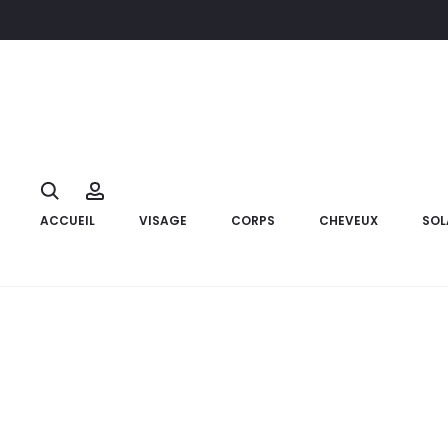
Accueil
Marque
Eye care
EYE CARE Vernis Soin Traitant Durc
10%
Search
Account
ACCUEIL
VISAGE
CORPS
CHEVEUX
SOL