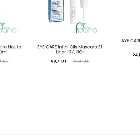
AYE CARE
aire Haute
EYE CARE Infini Cils Mascara Et
00ml
Liner 107, 8Gr
Le
24,
Le
Le
69,7
DT
8
DT
77,4
DT
prix
prix
prix
actuel
i
actuel
initial
est :
é
est :
était :
24,1
69,7
77,4
DT.
DT.
DT.