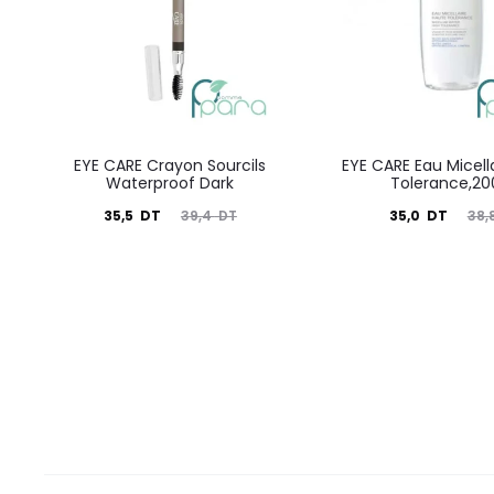
EYE CARE Crayon Sourcils
EYE CARE Eau Micell
Waterproof Dark
Tolerance,2
Le
Le
Le
Le
35,5
DT
35,0
DT
39,4
DT
38,
prix
prix
prix
prix
actuel
initial
actuel
initial
est :
était :
est :
était :
35,5
39,4
35,0
38,8
DT.
DT.
DT.
DT.