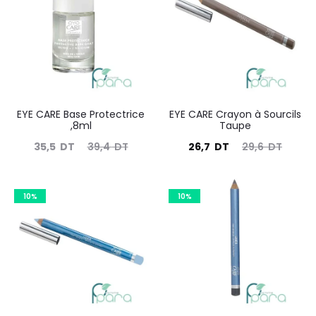
130
résultats
EYE CARE Base Protectrice
EYE CARE Crayon à Sourcils
,8ml
Taupe
Le
Le
Le
Le
35,5
DT
39,4
DT
26,7
DT
29,6
DT
prix
prix
prix
prix
actuel
initial
actuel
initial
10%
10%
est :
était :
est :
était :
35,5
39,4
26,7
29,6
DT.
DT.
DT.
DT.