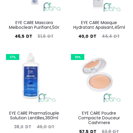
EYE CARE Mascara
EYE CARE Masque
Meiboclean Purifiant,5Gr
Hydratant Apaisant,45ml
Le
Le
Le
Le
46,5
DT
51,6
DT
40,0
DT
44,4
DT
prix
prix
prix
prix
actuel
initial
actuel
initial
17%
10%
est :
était :
est :
était :
46,5
51,6
40,0
44,4
DT.
DT.
DT.
DT.
EYE CARE PharmaSouple
EYE CARE Poudre
Solution Lentilles,360ml
Compacte Douceur
Cashmere
Le
Le
38,0
DT
46,0
DT
Le
Le
57,5
DT
63,8
DT