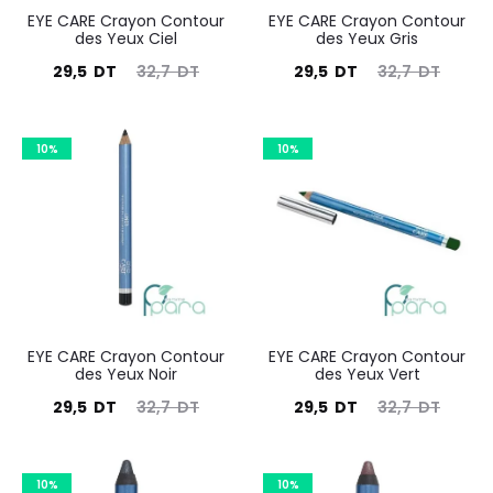
EYE CARE Crayon Contour
EYE CARE Crayon Contour
des Yeux Ciel
des Yeux Gris
Le
Le
Le
Le
29,5
DT
32,7
DT
29,5
DT
32,7
DT
prix
prix
prix
prix
actuel
initial
actuel
initial
10%
10%
est :
était :
est :
était :
29,5
32,7
29,5
32,7
DT.
DT.
DT.
DT.
EYE CARE Crayon Contour
EYE CARE Crayon Contour
des Yeux Noir
des Yeux Vert
Le
Le
Le
Le
29,5
DT
32,7
DT
29,5
DT
32,7
DT
prix
prix
prix
prix
actuel
initial
actuel
initial
10%
10%