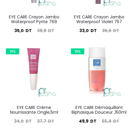
EYE CARE Crayon Jambo
EYE CARE Crayon Jambo
Waterproof Pyrite 769
Waterproof Violet 757
Le
Le
Le
Le
35,0
DT
38,8
DT
33,0
DT
36,6
DT
prix
prix
prix
prix
actuel
initial
actuel
initial
10%
10%
est :
était :
est :
était :
35,0
38,8
33,0
36,6
DT.
DT.
DT.
DT.
EYE CARE Crème
EYE CARE Démaquillant
Nourrissante Ongle,5ml
Biphasique Douceur ,150ml
Le
Le
Le
Le
34,0
DT
37,7
DT
49,9
DT
55,4
DT
prix
prix
prix
prix