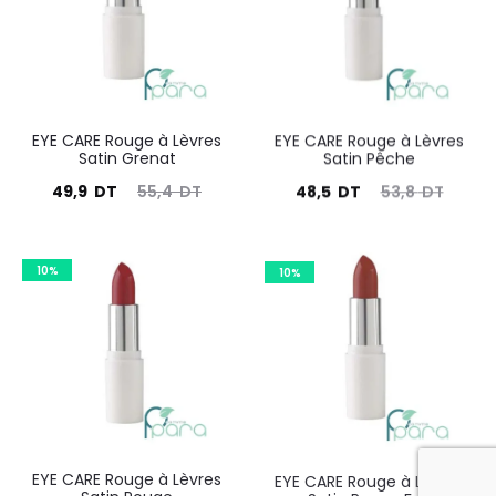
DT.
DT.
DT.
DT.
EYE CARE Rouge à Lèvres
EYE CARE Rouge à Lèvres
Satin Grenat
Satin Pêche
Le
Le
Le
Le
49,9
DT
55,4
DT
48,5
DT
53,8
DT
prix
prix
prix
prix
actuel
initial
actuel
initial
10%
10%
est :
était :
est :
était :
49,9
55,4
48,5
53,8
DT.
DT.
DT.
DT.
EYE CARE Rouge à Lèvres
EYE CARE Rouge à Lèvres