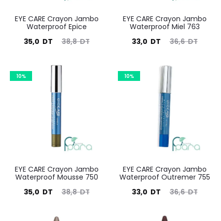
EYE CARE Crayon Jambo
EYE CARE Crayon Jambo
Waterproof Epice
Waterproof Miel 763
Le
Le
Le
Le
35,0
DT
38,8
DT
33,0
DT
36,6
DT
prix
prix
prix
prix
actuel
initial
actuel
initial
10%
10%
est :
était :
est :
était :
35,0
38,8
33,0
36,6
DT.
DT.
DT.
DT.
EYE CARE Crayon Jambo
EYE CARE Crayon Jambo
Waterproof Mousse 750
Waterproof Outremer 755
Le
Le
Le
Le
35,0
DT
38,8
DT
33,0
DT
36,6
DT
prix
prix
prix
prix