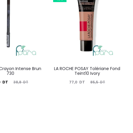
Crayon Intense Brun
LA ROCHE POSAY Tolériane Fond
730
Teint10 Ivory
Le
Le
Le
0
DT
77,0
DT
38,8
DT
85,5
DT
prix
prix
prix
nitial
actuel
initial
tait :
est :
était :
38,8
77,0
85,5
DT.
DT.
DT.