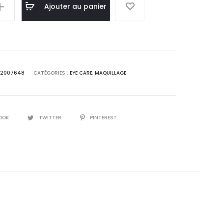
l
initial
Ajouter au panier
 :
était :
0
38,8
T.
DT.
62007648
CATÉGORIES :
EYE CARE
,
MAQUILLAGE
OOK
TWITTER
PINTEREST