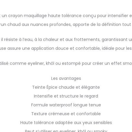
un crayon maquillage haute tolérance conçu pour intensifier et
brun chaud aux nuances profondes, apporte de la définition tout 
l résiste à l’eau, à la chaleur et aux frottements, garantissant
se assure une application douce et confortable, idéale pour les 
 utilisé comme eyeliner, khôl ou estompé pour créer un effet smo
Les avantages
Teinte Épice chaude et élégante
Intensifie et structure le regard
Formule waterproof longue tenue
Texture crémeuse et confortable
Haute tolérance adaptée aux yeux sensibles
Peut s’utiliser en eyeliner, khôl ou smoky