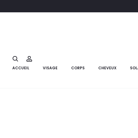
Accueil
Visage
Maquillage
EYE CARE Crayon Jambo Waterp
10%
Search
Account
ACCUEIL
VISAGE
CORPS
CHEVEUX
SOL