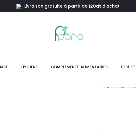
Livraison gratuite à partir de
120dt
d'achat
roof Epice
EYE C
Wa
AIRE
HYGIÈNE
COMPLÉMENTS ALIMENTAIRES
BÉBÉ E
Crayon Jumbo Waterproof É
tenue et haute tol
L
pri