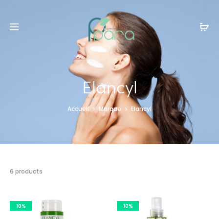
Livraison gratuite à partir de
120dt
d'achat
Elancyl
Accueil
Marque
Elancyl
6 résultats
6 products
affichés
10%
10%