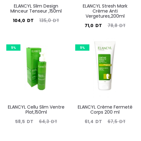
ELANCYL Slim Design
ELANCYL Stresh Mark
Minceur Tenseur ,150ml
Crème Anti
Vergetures,200ml
Le
Le
104,0
DT
135,0
DT
Le
Le
71,0
DT
78,8
DT
prix
prix
prix
prix
actuel
initial
actuel
initial
est :
9%
était :
9%
est :
était :
104,0
135,0
71,0
78,8
DT.
DT.
DT.
DT.
ELANCYL Cellu Slim Ventre
ELANCYL Crème Fermeté
Plat,150ml
Corps 200 ml
Le
Le
Le
Le
58,5
DT
64,3
DT
61,4
DT
67,5
DT
prix
prix
prix
prix
actuel
initial
actuel
initial