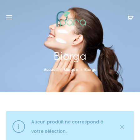
Livraison gratuite à partir de
120dt
d'achat
Biorga
Accueil
Marque
Biorga
Aucun produit ne correspond à
votre sélection.