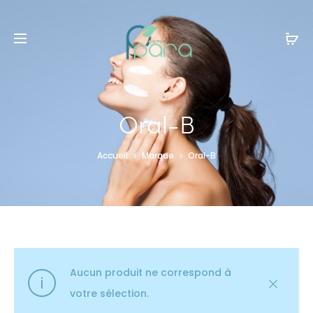
Livraison gratuite à partir de
120dt
d'achat
Oral-B
Accueil
Marque
Oral-B
Aucun produit ne correspond à
votre sélection.