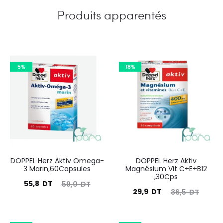
Produits apparentés
5%
18%
DOPPEL Herz Aktiv Omega-
DOPPEL Herz Aktiv
3 Marin,60Capsules
Magnésium Vit C+E+B12
,30Cps
Le
Le
55,8
DT
59,0
DT
Le
Le
29,9
DT
36,5
DT
prix
prix
prix
prix
actuel
initial
actuel
initial