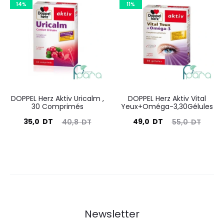
est :
était :
14%
11%
est :
était :
55,8
59,0
29,9
36,5
DT.
DT.
DT.
DT.
DOPPEL Herz Aktiv Uricalm ,
DOPPEL Herz Aktiv Vital
30 Comprimés
Yeux+Oméga-3,30Gélules
Le
Le
Le
Le
35,0
DT
49,0
DT
40,8
DT
55,0
DT
prix
prix
prix
prix
actuel
initial
actuel
initial
est :
était :
est :
était :
35,0
40,8
49,0
55,0
DT.
DT.
DT.
DT.
Newsletter