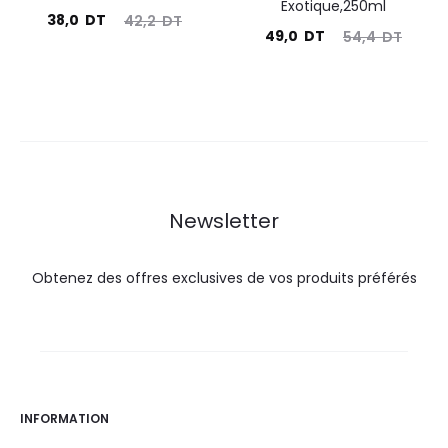
Exotique,250ml
Le
Le
38,0
DT
42,2
DT
Le
Le
49,0
DT
54,4
DT
prix
prix
prix
prix
actuel
initial
actuel
initial
est :
était :
est :
était :
38,0
42,2
49,0
54,4
DT.
DT.
DT.
DT.
Newsletter
Obtenez des offres exclusives de vos produits préférés
INFORMATION