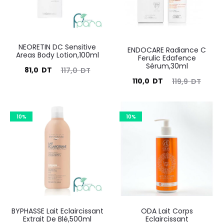
NEORETIN DC Sensitive
ENDOCARE Radiance C
Areas Body Lotion,100ml
Ferulic Edafence
Sérum,30ml
Le
Le
81,0
DT
117,0
DT
Le
Le
110,0
DT
119,9
DT
prix
prix
prix
prix
actuel
initial
actuel
initial
est :
était :
10%
10%
est :
était :
81,0
117,0
110,0
119,9
DT.
DT.
DT.
DT.
BYPHASSE Lait Eclaircissant
ODA Lait Corps
Extrait De Blé,500ml
Eclaircissant