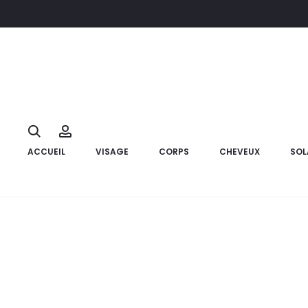
Accueil
Compléments alimentaires
ALEONAT Easy Slim Drain
10%
Search
Account
ACCUEIL
VISAGE
CORPS
CHEVEUX
SOL