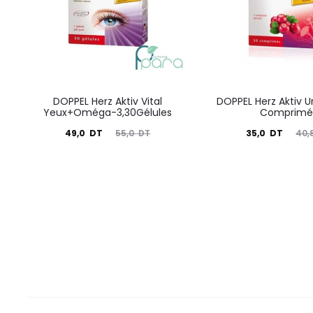
DOPPEL Herz Aktiv Vital
DOPPEL Herz Aktiv Ur
Yeux+Oméga-3,30Gélules
Comprimé
Le
Le
Le
Le
49,0
DT
35,0
DT
55,0
DT
40,
prix
prix
prix
prix
actuel
initial
actuel
initial
est :
était :
est :
était :
49,0
55,0
35,0
40,8
DT.
DT.
DT.
DT.