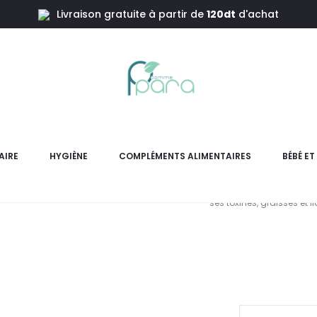
Livraison gratuite à partir de
120dt
d'achat
eur Amincissant,30 Gélules
ALEONAT
Amin
AIRE
HYGIÈNE
COMPLÉMENTS ALIMENTAIRES
BÉBÉ E
C’est l’association d’extr
ses toxines, graisses et 
L
pr