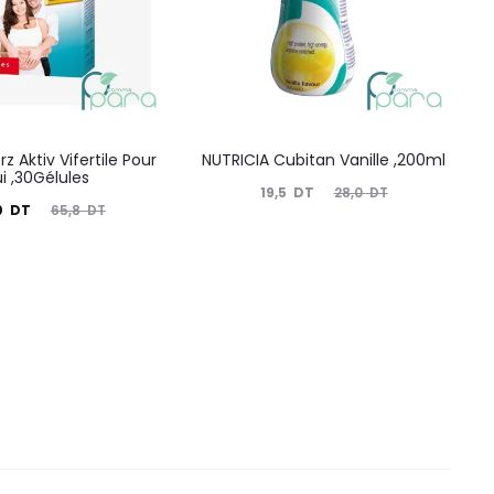
z Aktiv Vifertile Pour
NUTRICIA Cubitan Vanille ,200ml
ui ,30Gélules
Le
Le
19,5
DT
28,0
DT
Le
0
DT
65,8
DT
prix
prix
prix
actuel
initial
nitial
est :
était :
tait :
19,5
28,0
65,8
DT.
DT.
DT.