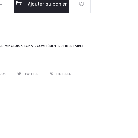
l
initial
Ajouter au panier
 :
était :
0
25,5
T.
DT.
DE-MINCEUR
,
ALEONAT
,
COMPLÉMENTS ALIMENTAIRES
30
OOK
TWITTER
PINTEREST