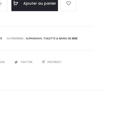
el
initial
Ajouter au panier
 :
était :
,4
23,7
T.
DT.
66
CATÉGORIES :
ALPHANOVA
,
TOILETTE & BAINS DE BÉBÉ
OOK
TWITTER
PINTEREST