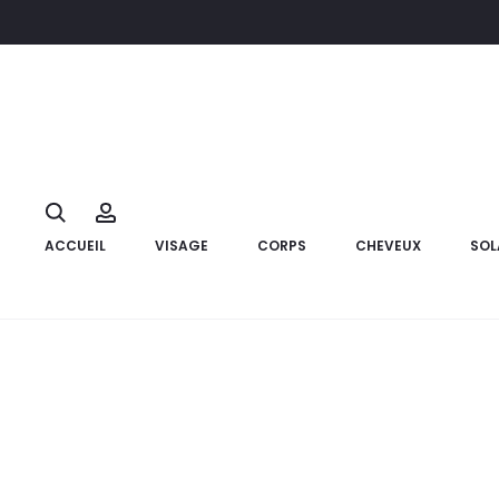
Accueil
Bébé et Maman
Toilette et soins bébé
Toilette &
10%
Search
Account
ACCUEIL
VISAGE
CORPS
CHEVEUX
SOL