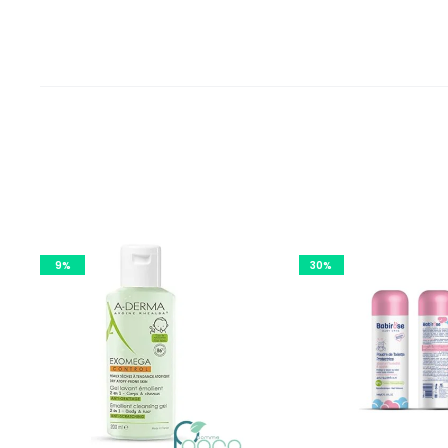
9%
30%