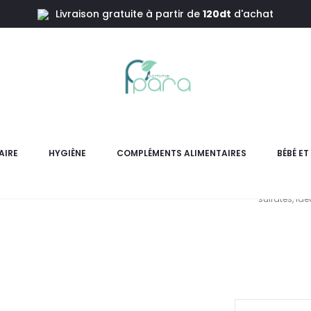
Livraison gratuite à partir de
120dt
d'achat
 bains de bébé
ALPHANOVA Gel Dermo Nettoyant 2En1 Bio,200ml
ALPHANOVA
AIRE
HYGIÈNE
COMPLÉMENTS ALIMENTAIRES
BÉBÉ E
Gel dermo- nettoyant 2en1 b
sulfates, id
pr