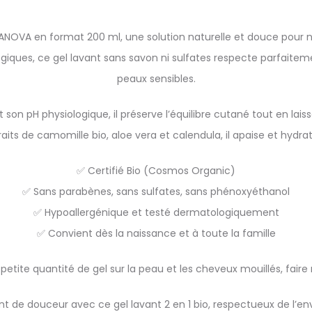
ANOVA en format 200 ml, une solution naturelle et douce pour n
ogiques, ce gel lavant sans savon ni sulfates respecte parfaitem
peaux sensibles.
t son pH physiologique, il préserve l’équilibre cutané tout en la
aits de camomille bio, aloe vera et calendula, il apaise et hydr
✅ Certifié Bio (Cosmos Organic)
✅ Sans parabènes, sans sulfates, sans phénoxyéthanol
✅ Hypoallergénique et testé dermatologiquement
✅ Convient dès la naissance et à toute la famille
ne petite quantité de gel sur la peau et les cheveux mouillés, fai
 de douceur avec ce gel lavant 2 en 1 bio, respectueux de l’en