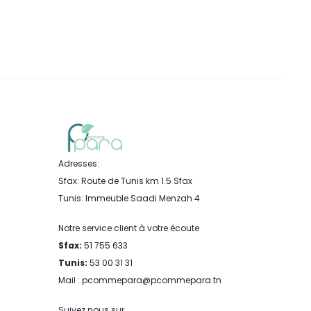
Adresses:
Sfax: Route de Tunis km 1.5 Sfax
Tunis: Immeuble Saadi Menzah 4
Notre service client à votre écoute
Sfax:
51 755 633
Tunis:
53 00 31 31
Mail : pcommepara@pcommepara.tn
Suivez nous sur