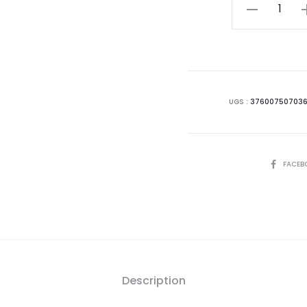
actu
quantité
de
est
ALPHANOVA
Gel
21
Dermo
Nettoyant
D
UGS :
37600750703
2En1
Bio,200ml
SHARE
FACEB
Description