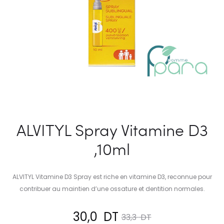
ALVITYL Spray Vitamine D3
,10ml
ALVITYL Vitamine D3 Spray est riche en vitamine D3, reconnue pour
contribuer au maintien d’une ossature et dentition normales.
Le
Le
30,0
DT
33,3
DT