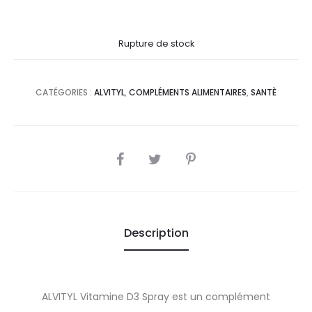
prix
prix
Rupture de stock
actuel
initial
est :
était :
CATÉGORIES :
ALVITYL
,
COMPLÉMENTS ALIMENTAIRES
,
SANTÈ
30,0
33,3
DT.
DT.
SHARE
Description
ALVITYL Vitamine D3 Spray est un complément