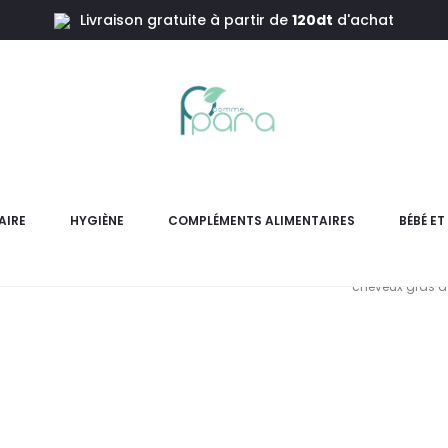
Livraison gratuite à partir de
120dt
d'achat
urifiant Lissant,200ml
APOTHICA K
AIRE
HYGIÈNE
COMPLÉMENTS ALIMENTAIRES
BÉBÉ E
Shampooing Purifiant Lissa
cheveux gras à 
L
pr