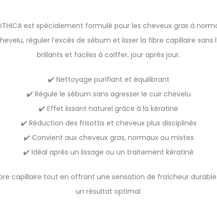
OTHICA est spécialement formulé pour les cheveux gras à normaux.
velu, réguler l’excès de sébum et lisser la fibre capillaire sans l’
brillants et faciles à coiffer, jour après jour.
✔️ Nettoyage purifiant et équilibrant
✔️ Régule le sébum sans agresser le cuir chevelu
✔️ Effet lissant naturel grâce à la kératine
✔️ Réduction des frisottis et cheveux plus disciplinés
✔️ Convient aux cheveux gras, normaux ou mixtes
✔️ Idéal après un lissage ou un traitement kératiné
re capillaire tout en offrant une sensation de fraîcheur durable. 
un résultat optimal.