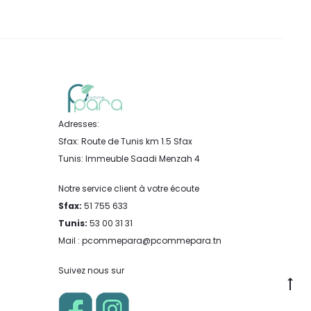
Adresses:
Sfax: Route de Tunis km 1.5 Sfax
Tunis: Immeuble Saadi Menzah 4
Notre service client à votre écoute
Sfax:
51 755 633
Tunis:
53 00 31 31
Mail : pcommepara@pcommepara.tn
Suivez nous sur
Go
to