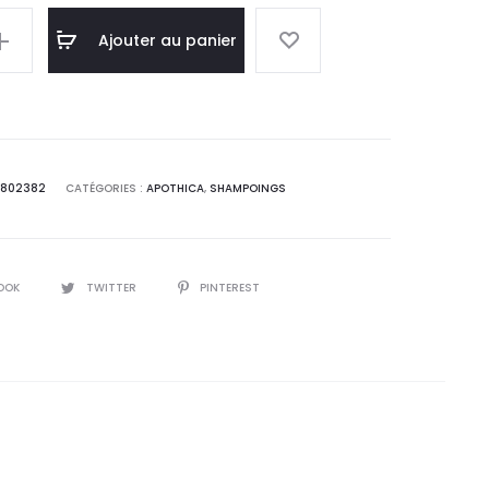
l
initial
Ajouter au panier
 :
était :
0
34,4
T.
DT.
5802382
CATÉGORIES :
APOTHICA
,
SHAMPOINGS
OOK
TWITTER
PINTEREST