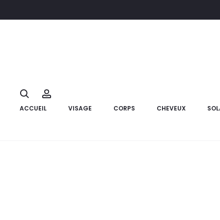
Accueil
Cheveux
Shampoings
APOTHICA Kera liss Shamp P
22%
Search
Account
ACCUEIL
VISAGE
CORPS
CHEVEUX
SOL