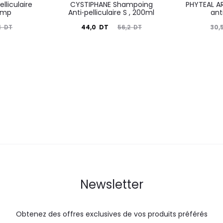
lliculaire
CYSTIPHANE Shampoing
PHYTEAL A
amp
Anti⁃pelliculaire S , 200ml
ant
Le
Le
Le
44,0
DT
30,
1
DT
56,2
DT
prix
prix
prix
actuel
initial
actuel
i
est :
était :
est :
é
44,0
56,2
30,5
DT.
DT.
DT.
Newsletter
Obtenez des offres exclusives de vos produits préférés