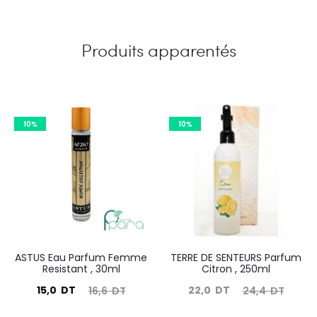
Produits apparentés
10%
10%
ASTUS Eau Parfum Femme
TERRE DE SENTEURS Parfum
Resistant , 30ml
Citron , 250ml
Le
Le
Le
Le
15,0
DT
22,0
DT
16,6
DT
24,4
DT
prix
prix
prix
prix