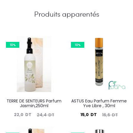
Produits apparentés
10%
10%
TERRE DE SENTEURS Parfum
ASTUS Eau Parfum Femme
Jasmin,250ml
Yve Libre , 30ml
Le
Le
Le
Le
22,0
DT
15,0
DT
24,4
DT
16,6
DT
prix
prix
prix
prix
actuel
initial
actuel
initial