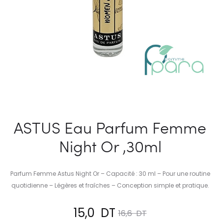
ASTUS Eau Parfum Femme
Night Or ,30ml
Parfum Femme Astus Night Or – Capacité : 30 ml – Pour une routine
quotidienne – Légères et fraîches – Conception simple et pratique.
Le
Le
15,0
DT
16,6
DT