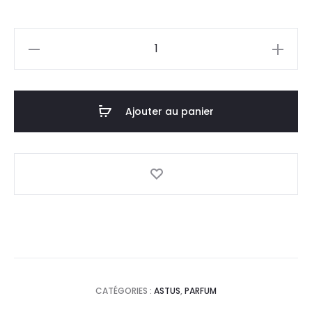
prix
prix
quantité
actuel
initial
de
ASTUS
est :
était :
Eau
Ajouter au panier
15,0
16,6
Parfum
Femme
DT.
DT.
Night
Or
,30ml
CATÉGORIES :
ASTUS
,
PARFUM