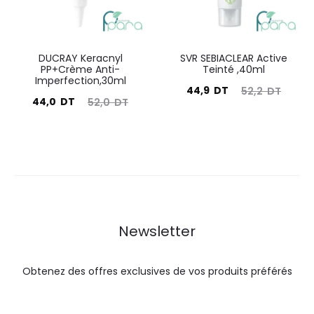
DUCRAY Keracnyl
SVR SEBIACLEAR Active
PP+Crème Anti-
Teinté ,40ml
Imperfection,30ml
Le
Le
44,9
DT
52,2
DT
Le
Le
44,0
DT
52,0
DT
prix
prix
prix
prix
actuel
initial
actuel
initial
est :
était :
est :
était :
44,9
52,2
44,0
52,0
DT.
DT.
DT.
DT.
Newsletter
Obtenez des offres exclusives de vos produits préférés