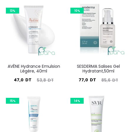
13%
10%
AVÈNE Hydrance Emulsion
SESDERMA Salises Gel
Légère, 40ml
Hydratant,50ml
Le
Le
Le
Le
47,0
DT
77,0
DT
53,8
DT
85,6
DT
prix
prix
prix
prix
actuel
initial
actuel
initial
15%
14%
est :
était :
est :
était :
47,0
53,8
77,0
85,6
DT.
DT.
DT.
DT.