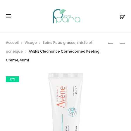
Livraison gratuite à partir de
120dt
d'achat
Prod
MEDIS
DERMA
Accueil
Visage
Soins Peau grasse, mixte et
EXTRA
PELLA
navig
acnéique
AVENE Cleanance Comedomed Peeling
COLLAGÈ
GLIDE
Crème,40ml
BOITE
GEL
DE
LUBRIFIA
14
,75
17%
SACHETS
GR