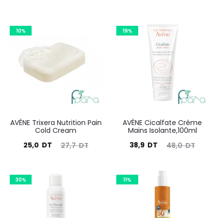
10%
19%
AVÈNE Trixera Nutrition Pain
AVÈNE Cicalfate Crème
Cold Cream
Mains Isolante,100ml
Le
Le
Le
Le
25,0
DT
38,9
DT
27,7
DT
48,0
DT
prix
prix
prix
prix
actuel
initial
actuel
initial
30%
11%
est :
était :
est :
était :
25,0
27,7
38,9
48,0
DT.
DT.
DT.
DT.