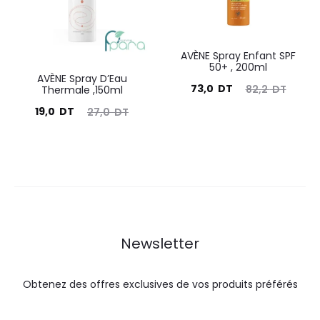
AVÈNE Spray Enfant SPF
50+ , 200ml
AVÈNE Spray D’Eau
Le
Le
73,0
DT
82,2
DT
Thermale ,150ml
prix
prix
Le
Le
19,0
DT
27,0
DT
actuel
initial
prix
prix
est :
était :
actuel
initial
73,0
82,2
est :
était :
DT.
DT.
19,0
27,0
DT.
DT.
Newsletter
Obtenez des offres exclusives de vos produits préférés