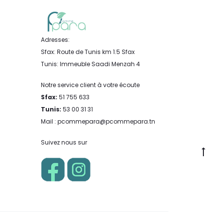
Adresses:
Sfax: Route de Tunis km 1.5 Sfax
Tunis: Immeuble Saadi Menzah 4
Notre service client à votre écoute
Sfax:
51 755 633
Tunis:
53 00 31 31
Mail : pcommepara@pcommepara.tn
Suivez nous sur
Go
to
to