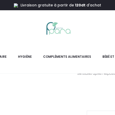
Livraison gratuite à partir de
120dt
d'achat
ès Soleil ,50ml
AVENE Lait
AIRE
HYGIÈNE
COMPLÉMENTS ALIMENTAIRES
BÉBÉ E
AVÈNE Solaire Lait Réparat
sensibles après l’exposi
L
pr