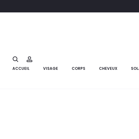
Accueil
Solaire
Soins après soleil
AVENE Lait Réparateur Apr
10%
Search
Account
ACCUEIL
VISAGE
CORPS
CHEVEUX
SOL