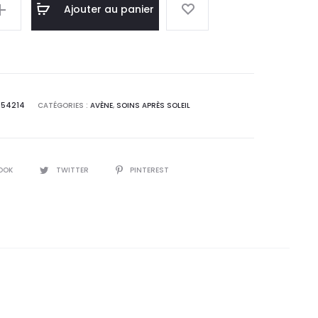
l
initial
Ajouter au panier
 :
était :
0
22,2
T.
DT.
154214
CATÉGORIES :
AVÈNE
,
SOINS APRÈS SOLEIL
OOK
TWITTER
PINTEREST