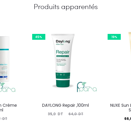
Produits apparentés
45%
19%
un Crème
DAYLONG Repair ,100ml
NUXE Sun L
ml
S
Le
Le
35,0
DT
64,0
DT
Le
66
7
DT
prix
prix
prix