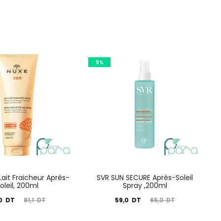
9%
ait Fraicheur Après-
SVR SUN SECURE Après-Soleil
oleil, 200ml
Spray ,200ml
Le
Le
Le
,0
DT
59,0
DT
81,1
DT
65,0
DT
prix
prix
prix