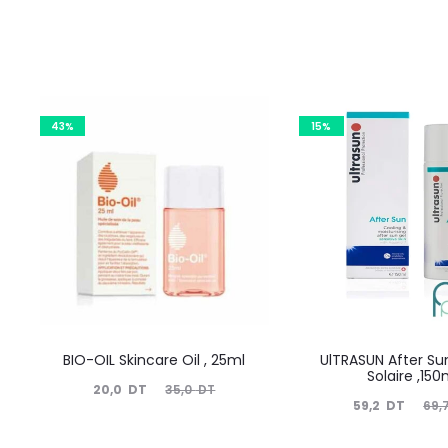
43%
15%
BIO-OIL Skincare Oil , 25ml
UlTRASUN After S
Solaire ,150
Le
Le
20,0
DT
35,0
DT
Le
Le
59,2
DT
69,
prix
prix
prix
prix