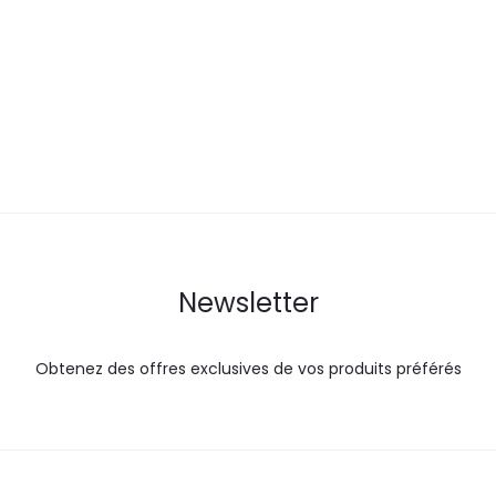
actuel
initial
actuel
est :
était :
est :
é
35,0
64,0
66,0
DT.
DT.
DT.
Newsletter
Obtenez des offres exclusives de vos produits préférés