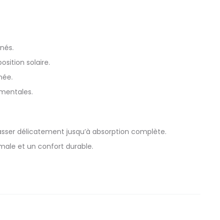
nés.
sition solaire.
née.
ementales.
 Masser délicatement jusqu’à absorption complète.
male et un confort durable.