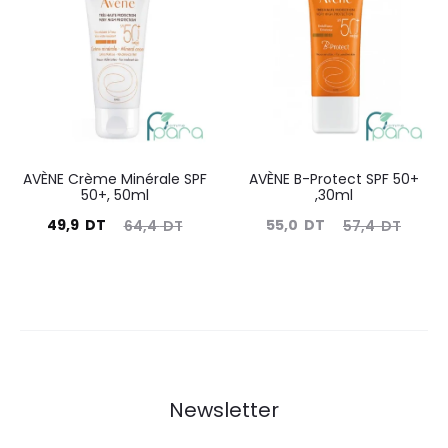
est :
était :
est :
était :
47,0
69,9
81,0
84,4
DT.
DT.
DT.
DT.
AVÈNE Crème Minérale SPF
AVÈNE B-Protect SPF 50+
50+, 50ml
,30ml
Le
Le
Le
Le
49,9
DT
55,0
DT
64,4
DT
57,4
DT
prix
prix
prix
prix
actuel
initial
actuel
initial
est :
était :
est :
était :
49,9
64,4
55,0
57,4
DT.
DT.
DT.
DT.
Newsletter