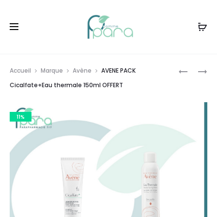
Livraison gratuite à partir de
120dt
d'achat
Prod
DUCRAY
AVENE
Accueil
Marque
Avène
AVENE PACK
KERACNY
PACK
navig
Cicalfate+Eau thermale 150ml OFFERT
PACK2+
CRÈME
SERVIETT
APAISAN
11%
OFFERTE
THERMAL
OFFERT