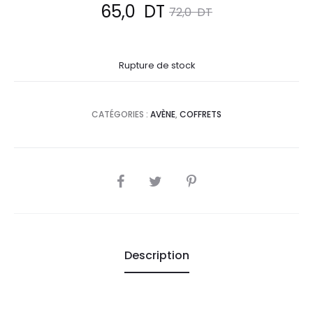
Le
Le
65,0
DT
72,0
DT
prix
prix
Rupture de stock
actuel
initial
est :
était :
CATÉGORIES :
AVÈNE
,
COFFRETS
65,0
72,0
DT.
DT.
SHARE
Description