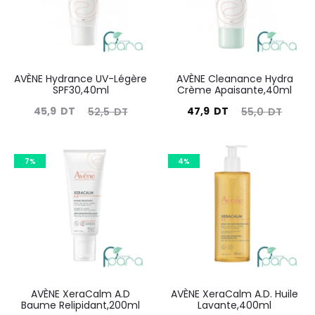
AVÈNE Hydrance UV-Légère
AVÈNE Cleanance Hydra
SPF30,40ml
Crème Apaisante,40ml
Le
Le
Le
Le
45,9
DT
47,9
DT
52,5
DT
55,0
DT
prix
prix
prix
prix
actuel
initial
actuel
initial
7%
4%
est :
était :
est :
était :
45,9
52,5
47,9
55,0
DT.
DT.
DT.
DT.
AVÈNE XeraCalm A.D
AVÈNE XeraCalm A.D. Huile
Baume Relipidant,200ml
Lavante,400ml