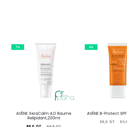
7%
4%
AVÈNE XeraCalm A.D Baume
AVÈNE B-Protect SPF
Relipidant,200ml
Le
Le
55,0
DT
57,
Le
Le
88,0
DT
94,8
DT