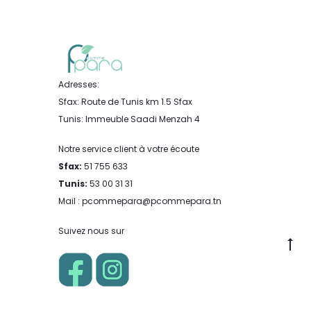
Adresses:
Sfax: Route de Tunis km 1.5 Sfax
Tunis: Immeuble Saadi Menzah 4
Notre service client à votre écoute
Sfax:
51 755 633
Tunis:
53 00 31 31
Mail : pcommepara@pcommepara.tn
Suivez nous sur
Go
to
to