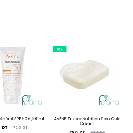
10%
Minéral SPF 50+ ,100ml
AVÈNE Trixera Nutrition Pain Cold
Cream
Le
9
DT
72,0
DT
Le
Le
25,0
DT
27,7
DT