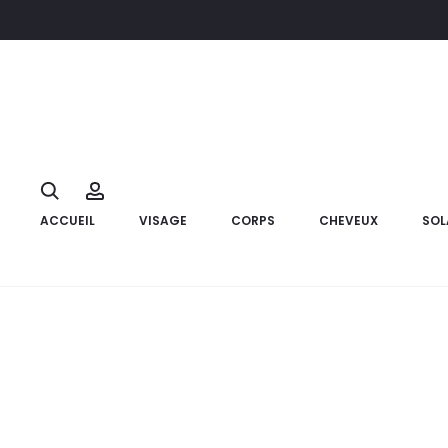
Accueil
Marque
Avène
AVENE Pack Gel Net+100ml OFFERT+Ul
9%
Search
Account
ACCUEIL
VISAGE
CORPS
CHEVEUX
SOL