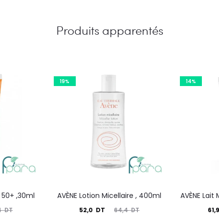
Produits apparentés
19%
14%
 50+ ,30ml
AVÈNE Lotion Micellaire , 400ml
AVÈNE Lait 
Le
Le
Le
52,0
DT
61,
4
DT
64,4
DT