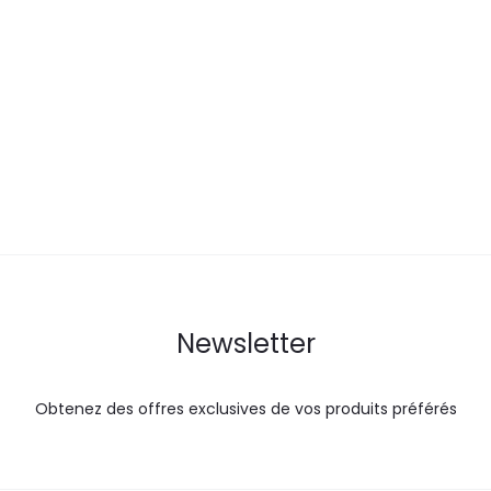
prix
prix
prix
actuel
initial
actuel
i
est :
était :
est :
ét
52,0
64,4
61,9
DT.
DT.
DT.
Newsletter
Obtenez des offres exclusives de vos produits préférés