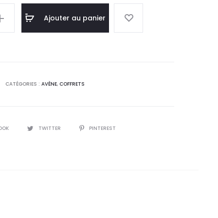
l
initial
Ajouter au panier
:
était :
0
102,0
.
DT.
CATÉGORIES :
AVÈNE
,
COFFRETS
OOK
TWITTER
PINTEREST