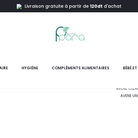
Livraison gratuite à partir de
120dt
d'achat
tra Fluid
AVENE 
OFF
AIRE
HYGIÈNE
COMPLÉMENTS ALIMENTAIRES
BÉBÉ E
AVÈNE CLEA
AVENE Ult
L
pri