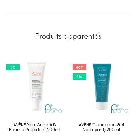
Produits apparentés
7%
HOT
41%
AVÈNE XeraCalm A.D
AVÈNE Cleanance Gel
Baume Relipidant,200ml
Nettoyant, 200ml