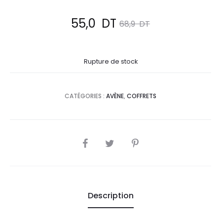
Le
Le
55,0
DT
68,9
DT
prix
prix
Rupture de stock
actuel
initial
est :
était :
CATÉGORIES :
AVÈNE
,
COFFRETS
55,0
68,9
DT.
DT.
SHARE
Description