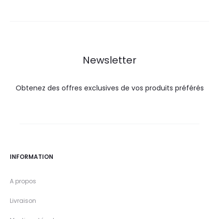
est :
était :
est :
était :
85,0
91,2
59,9
64,5
DT.
DT.
DT.
DT.
Newsletter
Obtenez des offres exclusives de vos produits préférés
INFORMATION
A propos
Livraison