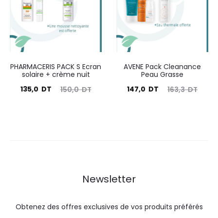
DT.
DT.
DT.
DT.
PHARMACERIS PACK S Ecran
AVENE Pack Cleanance
solaire + crème nuit
Peau Grasse
Le
Le
Le
Le
135,0
DT
147,0
DT
150,0
DT
163,3
DT
prix
prix
prix
prix
actuel
initial
actuel
initial
est :
était :
est :
était :
135,0
150,0
147,0
163,3
DT.
DT.
DT.
DT.
Newsletter
Obtenez des offres exclusives de vos produits préférés