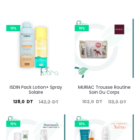
10%
10%
ISDIN Pack Lotion+ Spray
MURIAC Trousse Routine
Solaire
Soin Du Corps
Le
Le
Le
Le
128,0
DT
102,0
DT
142,2
DT
113,3
DT
prix
prix
prix
prix
actuel
initial
actuel
initial
10%
10%
est :
était :
est :
était :
128,0
142,2
102,0
113,3