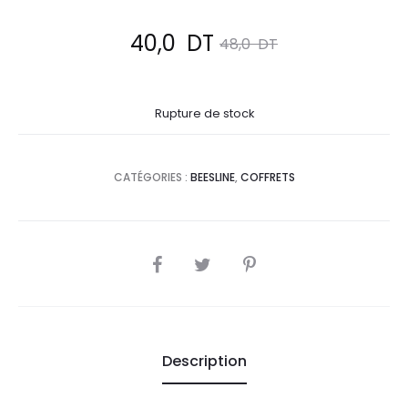
Le
Le
40,0
DT
48,0
DT
prix
prix
Rupture de stock
actuel
initial
est :
était :
CATÉGORIES :
BEESLINE
,
COFFRETS
40,0
48,0
DT.
DT.
SHARE
Description