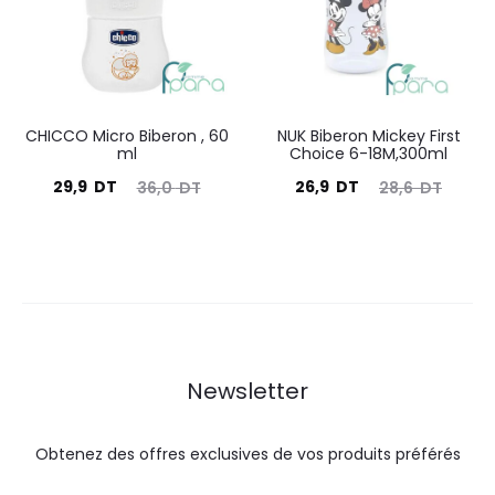
DT.
DT.
DT.
DT.
CHICCO Micro Biberon , 60
NUK Biberon Mickey First
ml
Choice 6-18M,300ml
Le
Le
Le
Le
29,9
DT
26,9
DT
36,0
DT
28,6
DT
prix
prix
prix
prix
actuel
initial
actuel
initial
est :
était :
est :
était :
29,9
36,0
26,9
28,6
DT.
DT.
DT.
DT.
Newsletter
Obtenez des offres exclusives de vos produits préférés