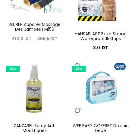
BEURER Appareil Massage
Des Jambes FM150
HANSAPLAST Extra Strong
Le
Le
410,0
DT
455,5
DT
Waterproof,15Strips
prix
prix
3,0
DT
ctuel
initial
est :
était :
10%
19%
410,0
455,5
DT.
DT.
ZANZAREL Spray Anti
WEE BABY COFFRET De soin
Moustiques
bébé