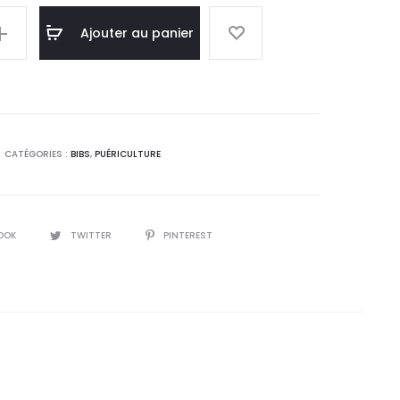
l
initial
Ajouter au panier
:
était :
9
48,8
.
DT.
CATÉGORIES :
BIBS
,
PUÉRICULTURE
OOK
TWITTER
PINTEREST