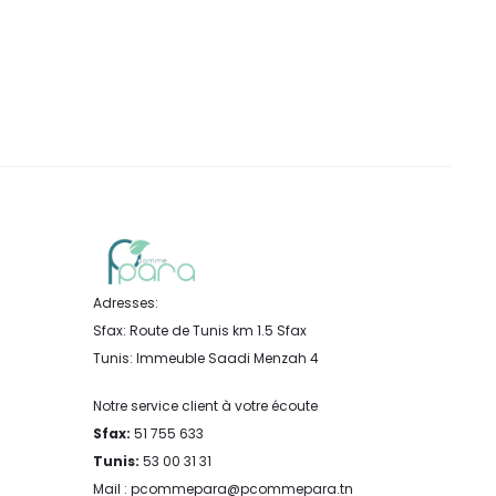
Adresses:
Sfax: Route de Tunis km 1.5 Sfax
Tunis: Immeuble Saadi Menzah 4
Notre service client à votre écoute
Sfax:
51 755 633
Tunis:
53 00 31 31
Mail : pcommepara@pcommepara.tn