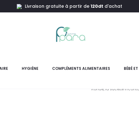
Livraison gratuite à partir de
120dt
d'achat
e2 Couleur Jasmin Fossil Grey
BIBS 2 Su
Ja
AIRE
HYGIÈNE
COMPLÉMENTS ALIMENTAIRES
BÉBÉ E
Offrez à votre bébé un conf
Ronde, la sucette inconto
L
pri