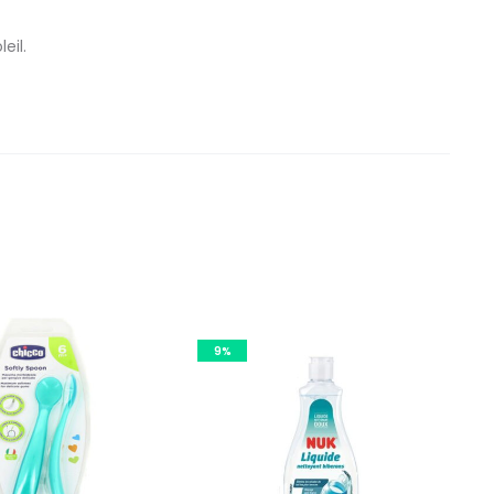
eil.
9%