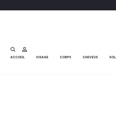
Accueil
Bébé et Maman
Puériculture
BIBS 2 Sucettes Taill
18%
Search
Account
ACCUEIL
VISAGE
CORPS
CHEVEUX
SOL