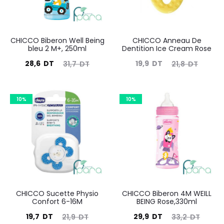
CHICCO Biberon Well Being
CHICCO Anneau De
bleu 2 M+, 250ml
Dentition Ice Cream Rose
Le
Le
Le
Le
28,6
DT
19,9
DT
31,7
DT
21,8
DT
prix
prix
prix
prix
actuel
initial
actuel
initial
10%
10%
est :
était :
est :
était :
28,6
31,7
19,9
21,8
DT.
DT.
DT.
DT.
CHICCO Sucette Physio
CHICCO Biberon 4M WEILL
Confort 6-16M
BEING Rose,330ml
Le
Le
Le
Le
19,7
DT
29,9
DT
21,9
DT
33,2
DT