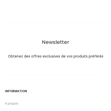
prix
prix
prix
prix
actuel
initial
actuel
initial
est :
était :
est :
était :
19,7
21,9
29,9
33,2
DT.
DT.
DT.
DT.
Newsletter
Obtenez des offres exclusives de vos produits préférés
INFORMATION
A propos