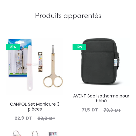
Produits apparentés
21%
10%
AVENT Sac Isotherme pour
bébé
CANPOL Set Manicure 3
pièces
Le
Le
71,5
DT
79,3
DT
Le
Le
22,9
DT
29,0
DT
prix
prix
prix
prix
actuel
initial