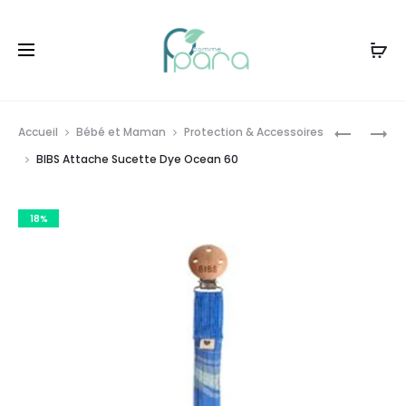
Livraison gratuite à partir de
120dt
d'achat
Prod
BIBS
BIBS
Accueil
Bébé et Maman
Protection & Accessoires
ATTACHE
ATTACHE
navig
BIBS Attache Sucette Dye Ocean 60
SUCETTE
SUCETTE
CAMO
DYE
18%
SABLE
MORNIN
SUNSET
61