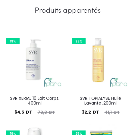
Produits apparentés
19%
22%
SVR XERIAL 10 Lait Corps,
SVR TOPIALYSE Huile
400ml
Lavante ,200ml
Le
Le
Le
Le
64,5
DT
32,2
DT
79,8
DT
41,1
DT
prix
prix
prix
prix
actuel
initial
actuel
initial
19%
25%