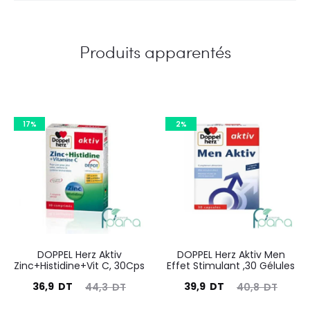
Produits apparentés
17%
2%
DOPPEL Herz Aktiv
DOPPEL Herz Aktiv Men
Zinc+Histidine+Vit C, 30Cps
Effet Stimulant ,30 Gélules
Le
Le
Le
Le
36,9
DT
39,9
DT
44,3
DT
40,8
DT
prix
prix
prix
prix