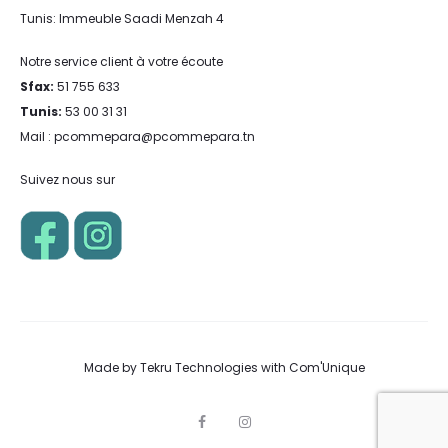
Tunis: Immeuble Saadi Menzah 4
Notre service client à votre écoute
Sfax:
51 755 633
Tunis:
53 00 31 31
Mail : pcommepara@pcommepara.tn
Suivez nous sur
Made by
Tekru Technologies
with
Com'Unique
F
I
a
n