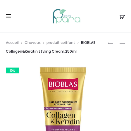
Livraison gratuite à partir de
120dt
d'achat
Prod
BIOBLAS
BIOBLAS
Accueil
Cheveux
produit coiffant
BIOBLAS
BOTANIC
APRÈS-
navig
Collagen&Kératin Styling Cream,250ml
OILS
SHAMP
HUILE
COLLAGÈ
10%
CAPILLAI
ARGAN,1