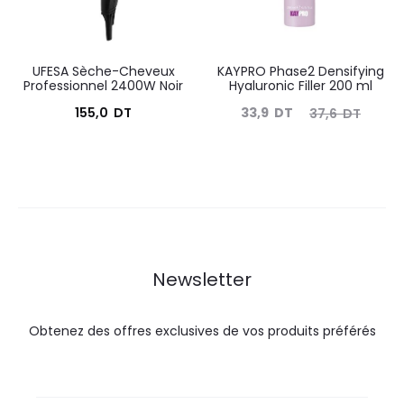
UFESA Sèche-Cheveux
KAYPRO Phase2 Densifying
Professionnel 2400W Noir
Hyaluronic Filler 200 ml
Le
Le
155,0
DT
33,9
DT
37,6
DT
prix
prix
actuel
initial
est :
était :
33,9
37,6
DT.
DT.
Newsletter
Obtenez des offres exclusives de vos produits préférés