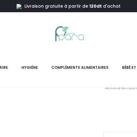
Livraison gratuite à partir de
120dt
d'achat
ras,360ml
BIOBLAS 
Che
AIRE
HYGIÈNE
COMPLÉMENTS ALIMENTAIRES
BÉBÉ E
Bioblas Shampoing Procyanid
renforce les raci
L
pr