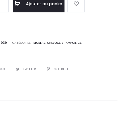
l
initial
Ajouter au panier
 :
était :
0
33,3
T.
DT.
4039
CATÉGORIES :
BIOBLAS
,
CHEVEUX
,
SHAMPOINGS
OOK
TWITTER
PINTEREST