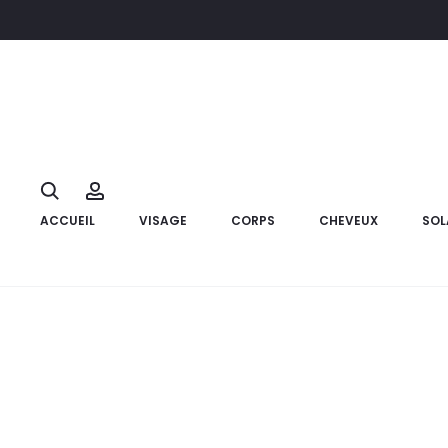
Accueil
Cheveux
BIOBLAS Shampoo Procyanidine Cheveux G
10%
Search
Account
ACCUEIL
VISAGE
CORPS
CHEVEUX
SOL