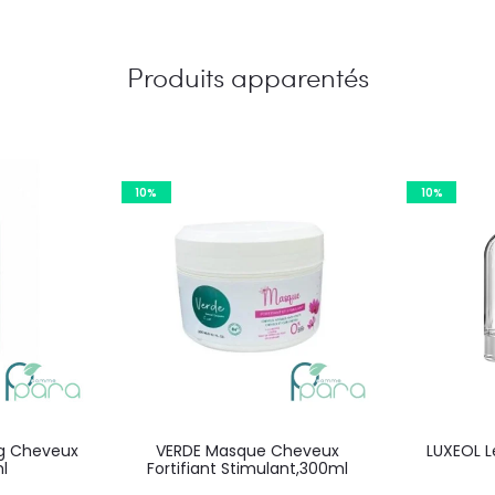
Produits apparentés
10%
10%
g Cheveux
VERDE Masque Cheveux
LUXEOL 
l
Fortifiant Stimulant,300ml