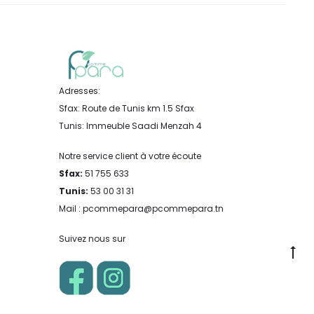
Adresses:
Sfax: Route de Tunis km 1.5 Sfax
Tunis: Immeuble Saadi Menzah 4
Notre service client à votre écoute
Sfax:
51 755 633
Tunis:
53 00 31 31
Mail : pcommepara@pcommepara.tn
Suivez nous sur
Go
to
to