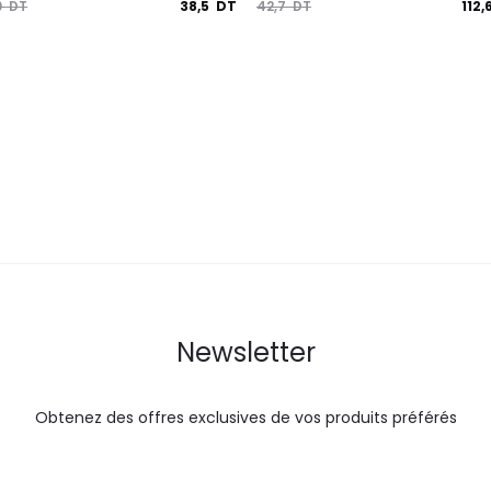
Le
Le
Le
38,5
DT
112,
0
DT
42,7
DT
prix
prix
prix
actuel
initial
actuel
i
est :
était :
est :
é
38,5
42,7
112,6
DT.
DT.
DT.
Newsletter
Obtenez des offres exclusives de vos produits préférés