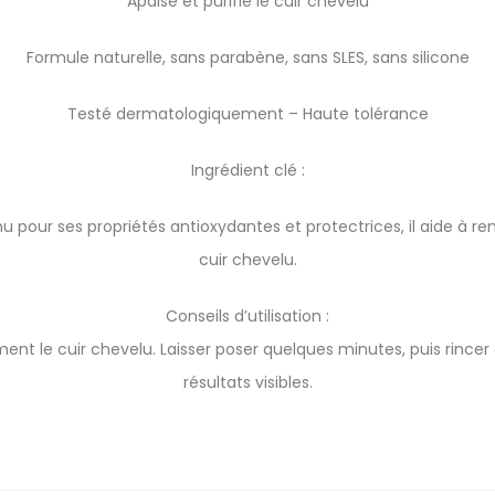
Apaise et purifie le cuir chevelu
Formule naturelle, sans parabène, sans SLES, sans silicone
Testé dermatologiquement – Haute tolérance
Ingrédient clé :
u pour ses propriétés antioxydantes et protectrices, il aide à renf
cuir chevelu.
Conseils d’utilisation :
ment le cuir chevelu. Laisser poser quelques minutes, puis rince
résultats visibles.