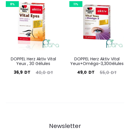
actuel
initial
actuel
initial
8%
11%
est :
était :
est :
était :
54,0
65,8
19,5
28,0
DT.
DT.
DT.
DT.
DOPPEL Herz Aktiv Vital
DOPPEL Herz Aktiv Vital
Yeux , 30 Gélules
Yeux+Oméga-3,30Gélules
Le
Le
Le
Le
36,9
DT
49,0
DT
40,0
DT
55,0
DT
prix
prix
prix
prix
actuel
initial
actuel
initial
est :
était :
est :
était :
36,9
40,0
49,0
55,0
DT.
DT.
DT.
DT.
Newsletter