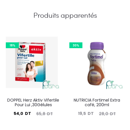
Produits apparentés
18%
30%
DOPPEL Herz Aktiv Vifertile
NUTRICIA Fortimel Extra
Pour Lui ,30Gélules
café, 200ml
Le
Le
Le
Le
54,0
DT
19,5
DT
65,8
DT
28,0
DT
prix
prix
prix
prix