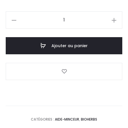
prix
prix
quantité
actuel
initial
de
BIOHERBS
est :
était :
Garcinia
Ajouter au panier
36,0
53,3
Cambogia
,60
DT.
DT.
Gélules
CATÉGORIES :
AIDE-MINCEUR
,
BIOHERBS