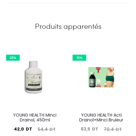
Produits apparentés
23%
10%
YOUNG HEALTH Minci
YOUNG HEALTH Acti
Drainol, 450ml
Drainol+Minci Bruleur
Le
Le
Le
Le
42,0
DT
63,5
DT
54,4
DT
70,4
DT