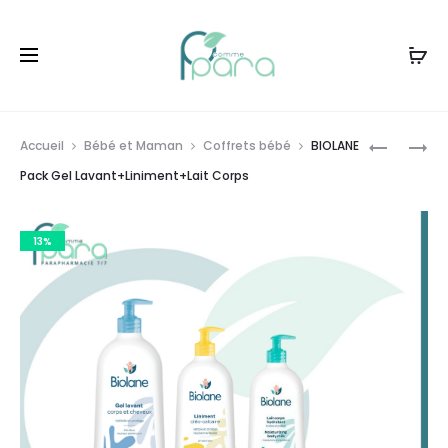
Livraison gratuite à partir de
120dt
d'achat
Prod
BIOLANE
BIOLANE
Accueil
Bébé et Maman
Coffrets bébé
BIOLANE
PACK
PACK
navig
Pack Gel Lavant+Liniment+Lait Corps
GEL
TALC
COIFFAN
LIQUIDE+
13%
TOILETT
CORPS