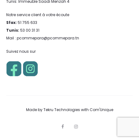
Tunis: Immeuble Saadi Menzah 4
Notre service client à votre écoute
Sfax:
51 755 633
Tunis:
53 00 31 31
Mail : pcommepara@pcommepara.tn
Suivez nous sur
Made by
Tekru Technologies
with
Com'Unique
F
I
a
n
c
s