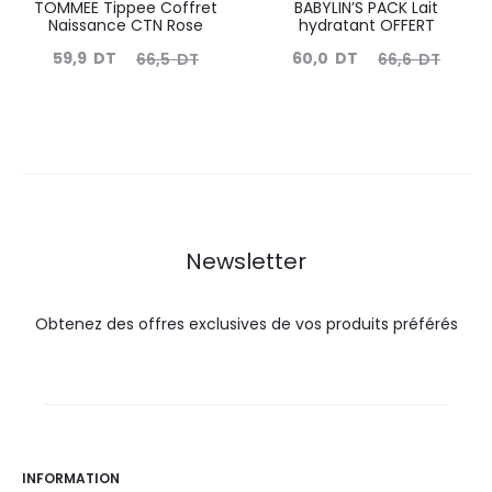
TOMMEE Tippee Coffret
BABYLIN’S PACK Lait
Naissance CTN Rose
hydratant OFFERT
Le
Le
Le
Le
59,9
DT
60,0
DT
66,5
DT
66,6
DT
prix
prix
prix
prix
actuel
initial
actuel
initial
est :
était :
est :
était :
59,9
66,5
60,0
66,6
DT.
DT.
DT.
DT.
Newsletter
Obtenez des offres exclusives de vos produits préférés
INFORMATION