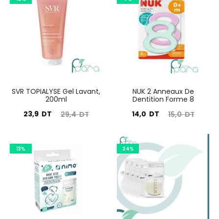
SVR TOPIALYSE Gel Lavant,
NUK 2 Anneaux De
200ml
Dentition Forme 8
Le
Le
Le
Le
23,9
DT
14,0
DT
29,4
DT
15,0
DT
prix
prix
prix
prix
actuel
initial
actuel
initial
13%
24%
est :
était :
est :
était :
23,9
29,4
14,0
15,0
DT.
DT.
DT.
DT.