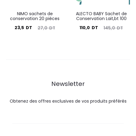
NIMO sachets de
ALECTO BABY Sachet de
conservation 20 pièces
Conservation Lait,bt 100
Le
Le
Le
Le
23,5
DT
110,0
DT
27,0
DT
145,0
DT
prix
prix
prix
prix
actuel
initial
actuel
initial
est :
était :
est :
était :
23,5
27,0
110,0
145,0
DT.
DT.
DT.
DT.
Newsletter
Obtenez des offres exclusives de vos produits préférés