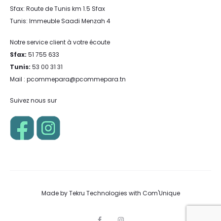
Sfax: Route de Tunis km 1.5 Sfax
Tunis: Immeuble Saadi Menzah 4
Notre service client à votre écoute
Sfax:
51 755 633
Tunis:
53 00 31 31
Mail : pcommepara@pcommepara.tn
Suivez nous sur
Made by
Tekru Technologies
with
Com'Unique
F
I